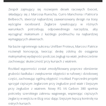
Zespół zajmujący się rozwojem desek racowych Exocet,
składający się z Marcosa Ruescha, Curro Manchona i Patrice'a
Belbeoc’h, stworzył najbardziej zaawansowany design na trasy
wyścigów raceboard. Żeglarze rywalizujący w różnych
warunkach potrzebują odpowiedniego narzędzia, aby
wyciągnąć maksimum z każdego podmuchu na najbardziej
wymagających akwenach.
Na bazie ogromnego sukcesu Unifiber Proteus, Marcos i Patrice
roziwnęli koncepcję, tworząc deskę zdolną do osiągania
maksymalnej wydajności podczas żeglugi na wiatr, jednocześnie
zachowując skuteczność przy kursach z wiatrem.
Rozkład wyporności został zmodyfikowany poprzez obniżenie
grubości kadłuba i zwiększenie objętości w rufowej i dziobowej
części, zachowując ogólną objętość i rozkład. Poprzedni projekt
sprzyjał cięższym żeglarzom przy żegludze pod wiatr i lżejszym
przy żegludze z wiatrem. Nowy RS V6 Carbon 380 spełnia
potrzeby szerokiego zakresu wagowego, wspierając cięższych
żeglarzy w wejściu w ślizg oraz dając lżejszym lepszą kontrolę na
ostrych kursach.