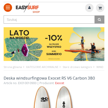
Strona główna
KATEGORIE ARCHIWALNE
Stare drzewo kategorii
WIND
Deska windsurfingowa Exocet RS V6 Carbon 380
Article no. EX010010900 | Producent:
Exocet