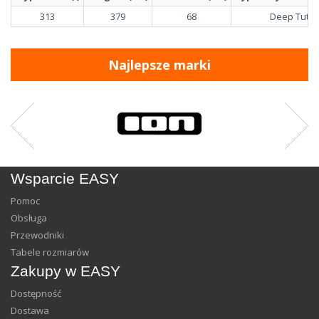
313
379
68
Deep Tuttl
Najlepsze marki
Wsparcie EASY
Pomoc
Obsługa
Przewodniki
Tabele rozmiarów
Zakupy w EASY
Dostępność
Dostawa