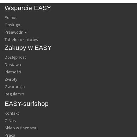
Wsparcie EASY
Pomoc
Obsługa
Przewodniki
Tabele rozmiarów
Zakupy w EASY
Dostępność
Dostawa
Płatności
Zwroty
Gwarancja
Regulamin
EASY-surfshop
Kontakt
O Nas
Sklep w Poznaniu
Praca