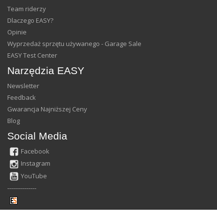
Team riderzy
Dlaczego EASY?
Opinie
Wyprzedaż sprzętu używanego - Garage Sale
EASY Test Center
Narzędzia EASY
Newsletter
Feedback
Gwarancja Najniższej Ceny
Blog
Social Media
Facebook
Instagram
YouTube
---------------