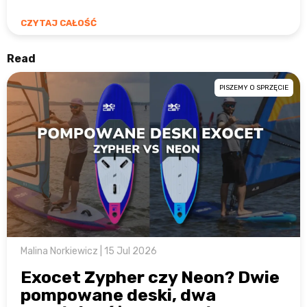
CZYTAJ CAŁOŚĆ
Read
PISZEMY O SPRZĘCIE
Malina Norkiewicz | 15 Jul 2026
Exocet Zypher czy Neon? Dwie
pompowane deski, dwa