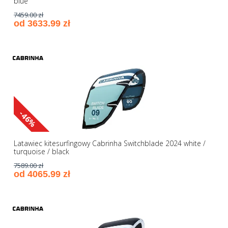
blue
7459.00 zł
od 3633.99 zł
-46%
Latawiec kitesurfingowy Cabrinha Switchblade 2024 white /
turquoise / black
7589.00 zł
od 4065.99 zł