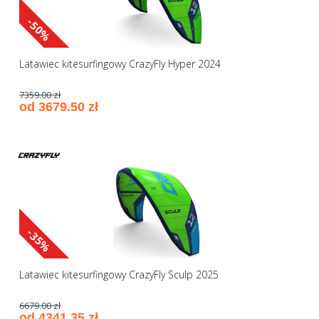
-50%
Latawiec kitesurfingowy CrazyFly Hyper 2024
7359.00 zł
od 3679.50 zł
-35%
Latawiec kitesurfingowy CrazyFly Sculp 2025
6679.00 zł
od 4341.35 zł