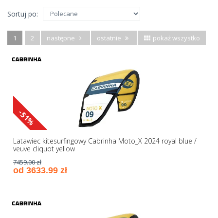
Sortuj po:
1
2
następne
ostatnie
pokaż wszystko
-51%
Latawiec kitesurfingowy Cabrinha Moto_X 2024 royal blue /
veuve cliquot yellow
7459.00 zł
od 3633.99 zł