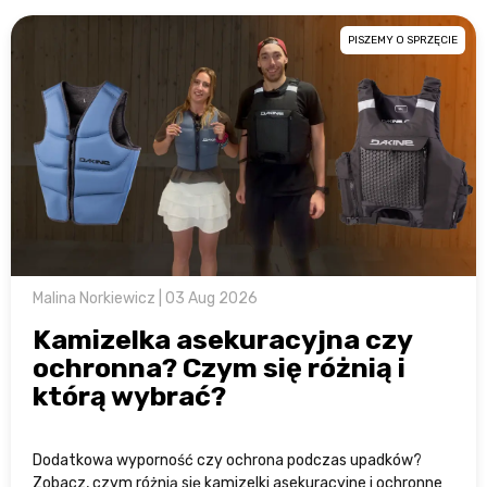
PISZEMY O SPRZĘCIE
Malina Norkiewicz | 03 Aug 2026
Kamizelka asekuracyjna czy
ochronna? Czym się różnią i
którą wybrać?
Dodatkowa wyporność czy ochrona podczas upadków?
Zobacz, czym różnią się kamizelki asekuracyjne i ochronne