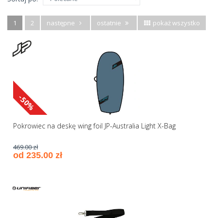
1
2
następne
ostatnie
pokaż wszystko
-50%
Pokrowiec na deskę wing foil JP-Australia Light X-Bag
469.00 zł
od 235.00 zł