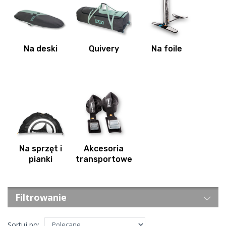
Na deski
Quivery
Na foile
Na sprzęt i
Akcesoria
pianki
transportowe
Filtrowanie
Sortuj po: