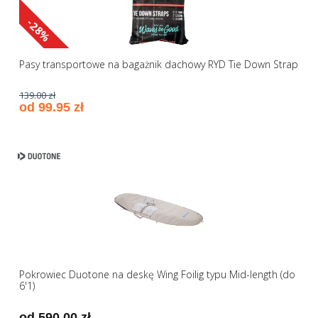
-28%
Pasy transportowe na bagażnik dachowy RYD Tie Down Strap
139.00 zł
od 99.95 zł
Pokrowiec Duotone na deskę Wing Foilig typu Mid-length (do
6'1)
od 590.00 zł