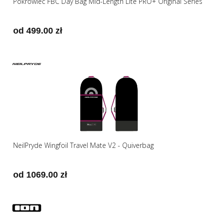
Pokrowiec FBC Day Bag Mid-Length Lite PRO+ Original Series
od 499.00 zł
NeilPryde Wingfoil Travel Mate V2 - Quiverbag
od 1069.00 zł