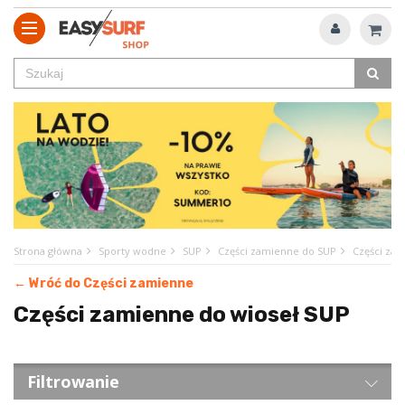
Strona główna
Sporty wodne
SUP
Części zamienne do SUP
Części zam
← Wróć do Części zamienne
Części zamienne do wioseł SUP
Filtrowanie