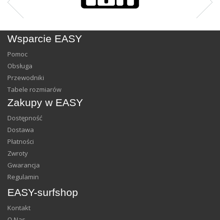
Wsparcie EASY
Pomoc
Obsługa
Przewodniki
Tabele rozmiarów
Zakupy w EASY
Dostępność
Dostawa
Płatności
Zwroty
Gwarancja
Regulamin
EASY-surfshop
Kontakt
O Nas