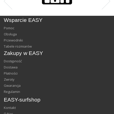
Wsparcie EASY
Pomoc
Obsługa
Przewodniki
Tabele rozmiarów
Zakupy w EASY
Dostępność
Dostawa
Płatności
Zwroty
Gwarancja
Regulamin
EASY-surfshop
Kontakt
O Nas