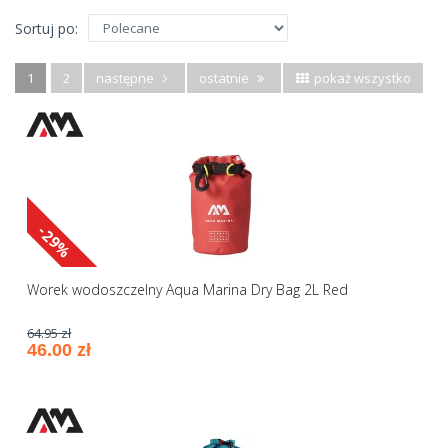
Sortuj po:
1
2
następne
ostatnie
pokaż wszystko
-29%
Worek wodoszczelny Aqua Marina Dry Bag 2L Red
64.95 zł
46.00 zł