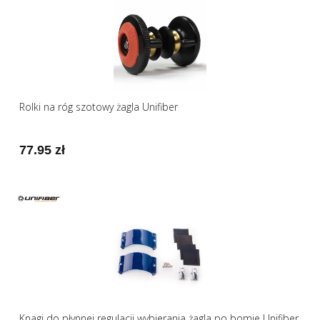
Rolki na róg szotowy żagla Unifiber
77.95 zł
Knagi do płynnej regulacji wybierania żagla po bomie Unifiber