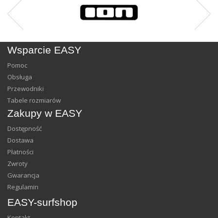
Wsparcie EASY
Pomoc
Obsługa
Przewodniki
Tabele rozmiarów
Zakupy w EASY
Dostępność
Dostawa
Płatności
Zwroty
Gwarancja
Regulamin
EASY-surfshop
Kontakt