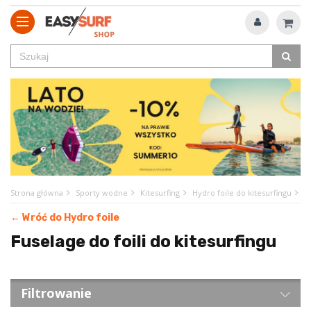
Strona główna
Sporty wodne
Kitesurfing
Hydro foile do kitesurfingu
F
← Wróć do Hydro foile
Fuselage do foili do kitesurfingu
Filtrowanie