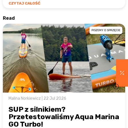
CZYTAJ CAŁOŚĆ
Read
PISZEMY O SPRZĘCIE
Malina Norkiewicz | 22 Jul 2026
SUP z silnikiem?
Przetestowaliśmy Aqua Marina
GO Turbo!