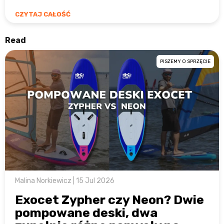
CZYTAJ CAŁOŚĆ
Read
PISZEMY O SPRZĘCIE
Malina Norkiewicz | 15 Jul 2026
Exocet Zypher czy Neon? Dwie
pompowane deski, dwa