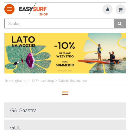
Strona główna
EASY-surfshop
Tabele Rozmiarów
Menu
GA Gaastra
GUL