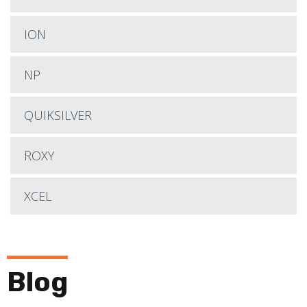
ION
NP
QUIKSILVER
ROXY
XCEL
Blog