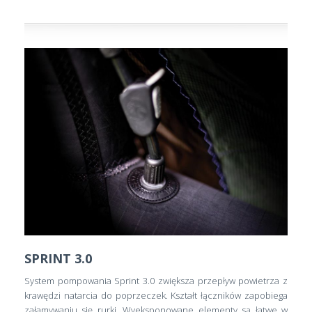
SPRINT 3.0
System pompowania Sprint 3.0 zwiększa przepływ powietrza z
krawędzi natarcia do poprzeczek. Kształt łączników zapobiega
załamywaniu się rurki. Wyeksponowane elementy są łatwe w