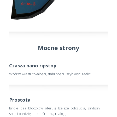
Mocne strony
Czasza nano ripstop
Wzór w kwestii trwałości, stabilności i szybkości reakcji
Prostota
Bridle bez bloczków oferują lżejsze odczucia, szybszy
skręt i bardziej bezpośrednią reakcję