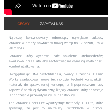
CECHY
ZAPYTAJ NAS
Najdłużej kontynuowany, odnoszący największe sukcesy
latawiec w branży powraca w nowej wersji na 17 sezon, i to w
jakim stylu!
Latawiec, który wychował całe pokolenia kiteboarderów,
ewoluował przez lata, aby zaoferować maksymalną wydajność i
komfort użytkowania.
Uwzględniając DNA Switchblade'a, twórcy z zespołu Design
Works zaadaptowali nowe technologie, techniki konstrukcji i
materiały do sprawdzonej koncepcji z 5 poprzeczkami, aby
zapewnić bardziej dynamiczny, lżejszy latawiec, który pozostaje
jednocześnie przewidywalny i super stabilny.
Ten latawiec z serii Lite wykorzystuje materiały HTD Lite, które
sprawiają, że jest to najlżejszy Switchblade w historii.