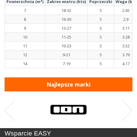
Powierzchnia (m²)
Zakres wiatru (kts)
Poprzeczki
Waga (kg)
7
18-32
5
2.65
8
16-30
5
2.9
9
13-27
5
3.11
10
11-25
5
3.28
11
10-23
5
3.52
12
9-21
5
3.79
14
7-19
5
4.17
Najlepsze marki
Wsparcie EASY