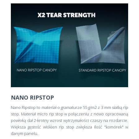
NANO RIPSTOP
Nano Ripstop to materiał o gramaturze 55 g/m2 z 3 mm siatką rip
stop. Materiał micro rip stop w połączeniu z nowo opracowaną
powłoką dał 2-krotny wzrost wytrzymałości czaszy na rozdarcie.
Większa gęstość włókien rip stop zwiększa ilość "komórek" w
danym panelu.