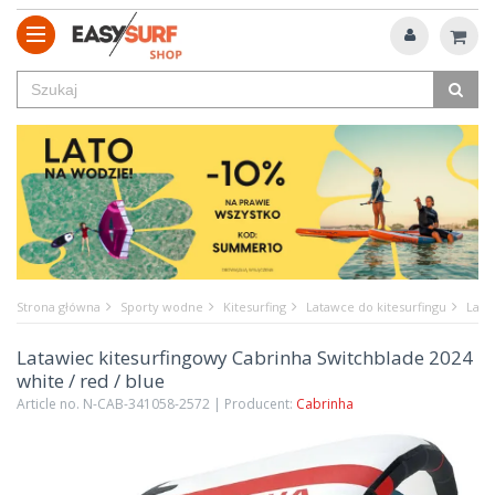
Strona główna
Sporty wodne
Kitesurfing
Latawce do kitesurfingu
Lata
Latawiec kitesurfingowy Cabrinha Switchblade 2024
white / red / blue
Article no. N-CAB-341058-2572 | Producent:
Cabrinha