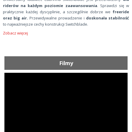
riderów na każdym poziomie zaawansowania
. Sprawdzi się w
praktycznie każdej dyscyplinie, a szczególnie dobrze we
freeride
oraz big air.
Przewidywalne prowadzenie i
doskonała stabilność
to najważniejsze cechy konstrukcji Switchblade.
Zobacz więcej
Filmy
ShortText: