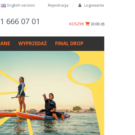
English version​
Rejestracja
Logowanie
61 666 07 01
KOSZYK
(
0.00 zł
)
ANE
WYPRZEDAŻ
FINAL DROP