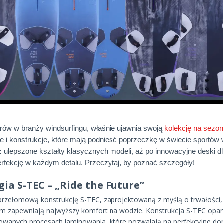
derów w branży windsurfingu, właśnie ujawnia swoją
kolekcję na sezo
e i konstrukcje, które mają podnieść poprzeczkę w świecie sportó
z ulepszone kształty klasycznych modeli, aż po innowacyjne deski dl
erfekcję w każdym detalu. Przeczytaj, by poznać szczegóły!
ia S-TEC – „Ride the Future”
przełomową konstrukcję S-TEC, zaprojektowaną z myślą o trwałości,
zem zapewniają najwyższy komfort na wodzie. Konstrukcja S-TEC opa
zowanych procesach laminowania, które pozwalają na perfekcyjne do