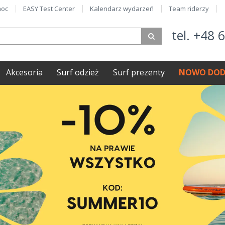
oc
EASY Test Center
Kalendarz wydarzeń
Team riderzy
tel. +48 
Akcesoria
Surf odzież
Surf prezenty
NOWO DOD