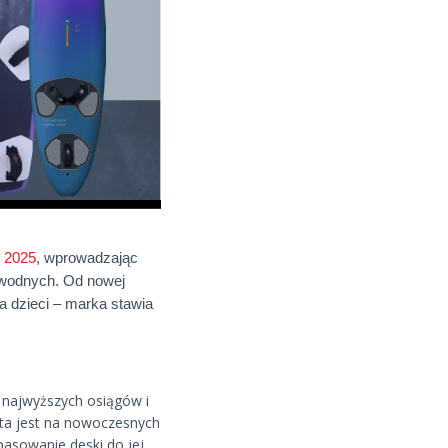
n 2025
, wprowadzając
w wodnych. Od nowej
a dzieci – marka stawia
 najwyższych osiągów i
rta jest na nowoczesnych
pasowanie deski do jej