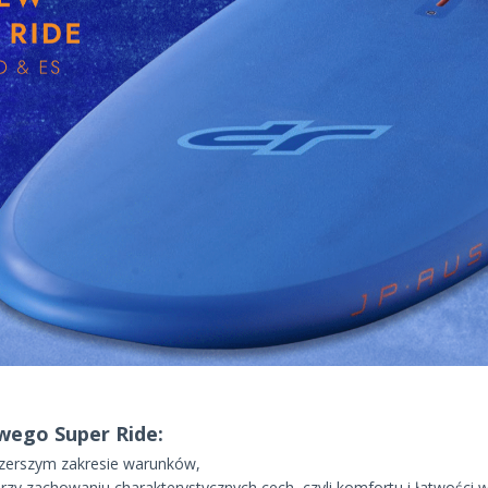
wego Super Ride:
zerszym zakresie warunków,
rzy zachowaniu charakterystycznych cech, czyli komfortu i łatwości 