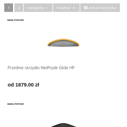
1
2
następne
ostatnie
pokaż wszystko
Przednie skrzydło NeilPryde Glide HP
od 1879.00 zł