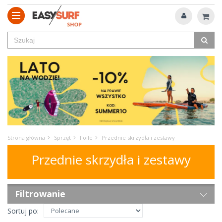
Strona główna
Sprzęt
Foile
Przednie skrzydła i zestawy
Przednie skrzydła i zestawy
Filtrowanie
Sortuj po: