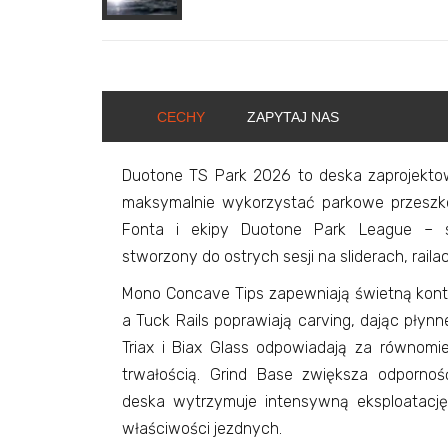
CECHY
ZAPYTAJ NAS
Duotone TS Park 2026 to deska zaprojektow
maksymalnie wykorzystać parkowe przeszko
Fonta i ekipy Duotone Park League – sp
stworzony do ostrych sesji na sliderach, railac
Mono Concave Tips zapewniają świetną kont
a Tuck Rails poprawiają carving, dając płynne
Triax i Biax Glass odpowiadają za równomi
trwałością. Grind Base zwiększa odpornoś
deska wytrzymuje intensywną eksploatację
właściwości jezdnych.