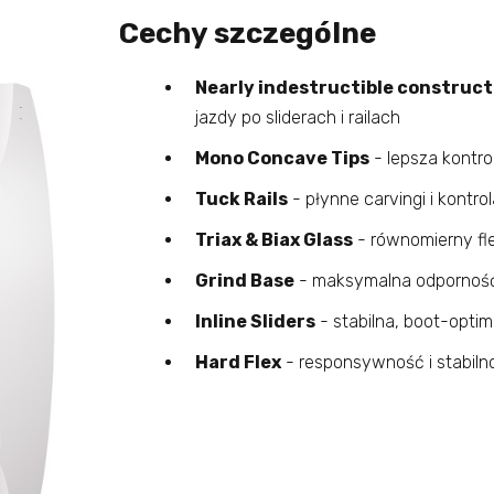
Cechy szczególne
Nearly indestructible construct
jazdy po sliderach i railach
Mono Concave Tips
- lepsza kontro
Tuck Rails
- płynne carvingi i kontro
Triax & Biax Glass
- równomierny fle
Grind Base
- maksymalna odporność 
Inline Sliders
- stabilna, boot-opti
Hard Flex
- responsywność i stabiln