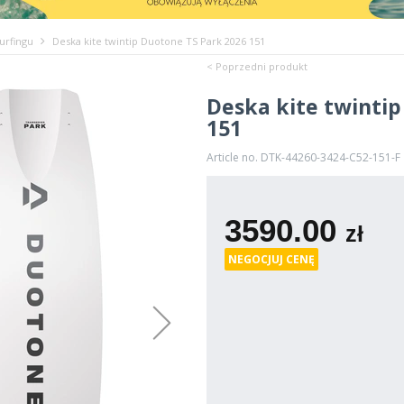
urfingu
Deska kite twintip Duotone TS Park 2026 151
< Poprzedni produkt
Deska kite twintip
151
Article no. DTK-44260-3424-C52-151-F
3590.00
zł
NEGOCJUJ CENĘ