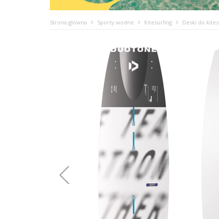
Strona główna
Sporty wodne
Kitesurfing
Deski do kites