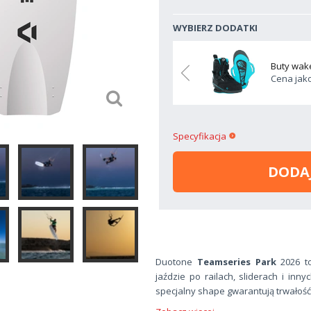
WYBIERZ DODATKI
estyle Duotone 45
Buty wak
DODAJ
2499.00 zł
ko dodatek:
Cena jak
Specyfikacja
DODA
Duotone
Teamseries Park
2026 t
jaździe po railach, sliderach i in
specjalny shape gwarantują trwałość,