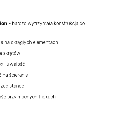
ion
- bardzo wytrzymała konstrukcja do
la na okrągłych elementach
la skrętów
x i trwałość
na ścieranie
mized stance
ość przy mocnych trickach