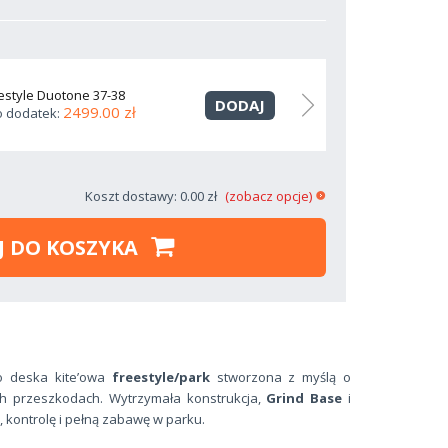
estyle Duotone 37-38
Buty wake
DODAJ
2499.00 zł
o dodatek:
Cena jako
Koszt dostawy: 0.00 zł
(zobacz opcje)
J DO KOSZYKA
o deska kite’owa
freestyle/park
stworzona z myślą o
nych przeszkodach. Wytrzymała konstrukcja,
Grind Base
i
 kontrolę i pełną zabawę w parku.