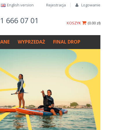
English version​
Rejestracja
Logowanie
61 666 07 01
KOSZYK
(
0.00 zł
)
ANE
WYPRZEDAŻ
FINAL DROP