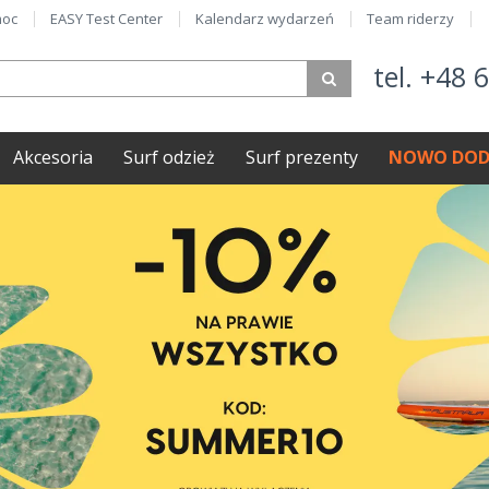
oc
EASY Test Center
Kalendarz wydarzeń
Team riderzy
tel. +48 
Akcesoria
Surf odzież
Surf prezenty
NOWO DOD