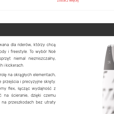
Zobacz więcej
ana dla riderów, którzy chcą
dy i freestyle. To wybór Noè
rzęt niemal niezniszczalny,
h i kickerach.
rolę na okrągłych elementach,
 przejścia i precyzyjne skręty.
erny flex, łącząc wydajność z
ć na ścieranie, dzięki czemu
 na przeszkodach bez utraty