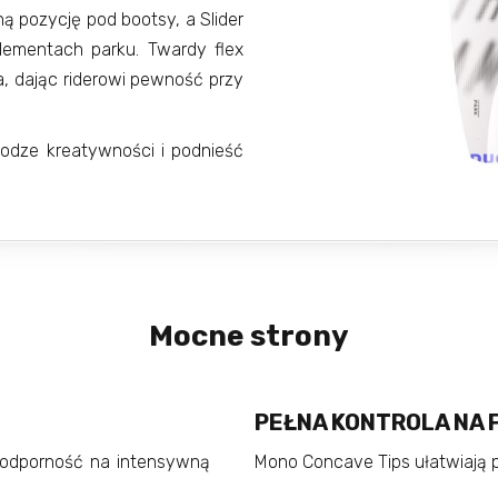
ną pozycję pod bootsy, a Slider
lementach parku. Twardy flex
a, dając riderowi pewność przy
wodze kreatywności i podnieść
Mocne strony
PEŁNA KONTROLA NA 
 odporność na intensywną
Mono Concave Tips ułatwiają 