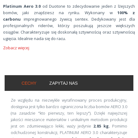
Platinum Aero 3.0
od Duotone to zdecydowanie jeden z lżejszych
bomów, jaki znajdziesz na rynku. Wykonany w
100% z
carbonu
impregnowanego żywicą sentex. Dedykowany jest dla
profesjonalnych riderów, którzy poszukują jeszcze większych
osiągów. Charakteryzuje się doskonałą sztywnością oraz sztywnością
ugięcia. Idealnie nada się do racu.
Zobacz więcej
CECHY
ZAPYTAJ NAS
Ze względu na niezwykle wyrafinowany proces produkcyjny,
dostępna jest tylko bardzo ograniczona liczba bomów AERO 3.0
(na zasadzie "kto pierwszy, ten lepszy"). Dzięki najwyższej
jakości mieszance materiałów i unikalnym metodom produkcji
jest on zdumiewająco lekki, waży jedynie
2.85 kg.
Pomimo
odchudzonej konstrukcji, PLATINUM AERO 3.0 charakteryzuje