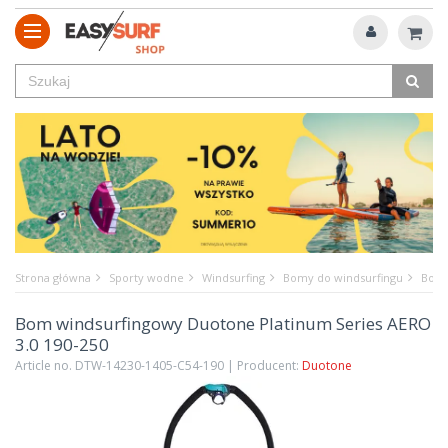
Strona główna
Sporty wodne
Windsurfing
Bomy do windsurfingu
Bom 
Bom windsurfingowy Duotone Platinum Series AERO
3.0 190-250
Article no. DTW-14230-1405-C54-190 | Producent:
Duotone