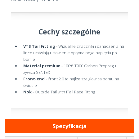
Cechy szczególne
VTS Tail Fitting
- Wizualne znaczniki i oznaczenia na
lince ułatwiają ustawienie optymalnego napięcia po
bomie
Materiał premium
- 100% T900 Carbon Prepreg +
żywica SENTEX
Front-end
- Ifront 2.0 to najlżejsza głowica bomu na
świecie
Nok
- Outside Tail with iTail Race Fitting
Specyfikacja