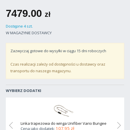
7479.00
zł
Dostępne 4 szt.
W MAGAZYNIE DOSTAWCY
Zazwyczaj gotowe do wysyłki w ciągu
15
dni roboczych
Czas realizacji zależy od dostępności u dostawcy oraz
transportu do naszego magazynu.
WYBIERZ DODATKI
30''
Linka trapezowa do winga Unifiber Vario Bungee
Linka 
107.95 zł
Cena jako dodatek:
Cena j