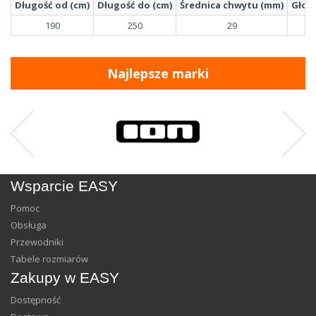
Długość od (cm)
Długość do (cm)
Średnica chwytu (mm)
Głow
190
250
29
Najlepsze marki
Wsparcie EASY
Pomoc
Obsługa
Przewodniki
Tabele rozmiarów
Zakupy w EASY
Dostępność