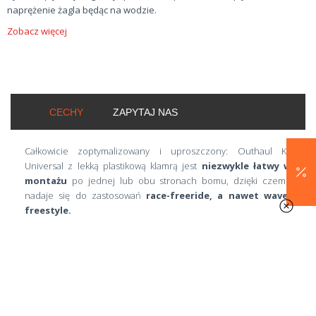
naprężenie żagla będąc na wodzie.
Zobacz więcej
CECHY
ZAPYTAJ NAS
Całkowicie zoptymalizowany i uproszczony: Outhaul Kit
Universal z lekką plastikową klamrą jest
niezwykle łatwy w
montażu
po jednej lub obu stronach bomu, dzięki czemu
nadaje się do zastosowań
race-freeride, a nawet wave-
freestyle.