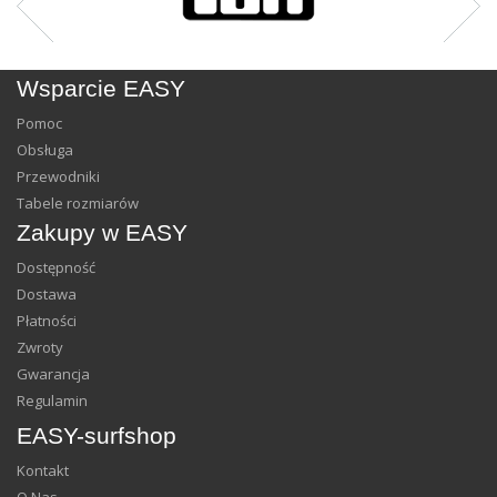
Wsparcie EASY
Pomoc
Obsługa
Przewodniki
Tabele rozmiarów
Zakupy w EASY
Dostępność
Dostawa
Płatności
Zwroty
Gwarancja
Regulamin
EASY-surfshop
Kontakt
O Nas