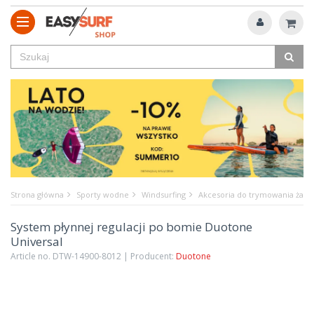
Strona główna
Sporty wodne
Windsurfing
Akcesoria do trymowania żagl
System płynnej regulacji po bomie Duotone
Universal
Article no. DTW-14900-8012 | Producent:
Duotone