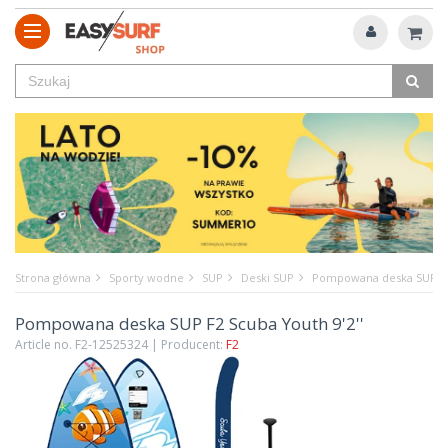
Strona główna
Sporty wodne
SUP
Deski SUP
Pompowana deska SUP F2 
Pompowana deska SUP F2 Scuba Youth 9'2''
Article no. F2-12525324 | Producent:
F2