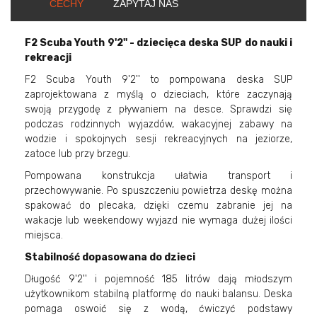
CECHY
ZAPYTAJ NAS
F2 Scuba Youth 9'2'' - dziecięca deska SUP do nauki i
rekreacji
F2 Scuba Youth 9'2'' to pompowana deska SUP
zaprojektowana z myślą o dzieciach, które zaczynają
swoją przygodę z pływaniem na desce. Sprawdzi się
podczas rodzinnych wyjazdów, wakacyjnej zabawy na
wodzie i spokojnych sesji rekreacyjnych na jeziorze,
zatoce lub przy brzegu.
Pompowana konstrukcja ułatwia transport i
przechowywanie. Po spuszczeniu powietrza deskę można
spakować do plecaka, dzięki czemu zabranie jej na
wakacje lub weekendowy wyjazd nie wymaga dużej ilości
miejsca.
Stabilność dopasowana do dzieci
Długość 9'2'' i pojemność 185 litrów dają młodszym
użytkownikom stabilną platformę do nauki balansu. Deska
pomaga oswoić się z wodą, ćwiczyć podstawy