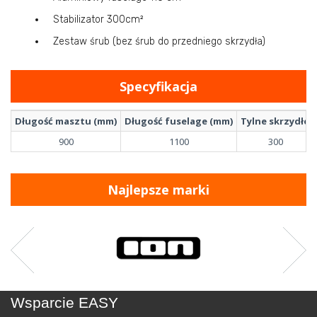
Stabilizator 300cm²
Zestaw śrub (bez śrub do przedniego skrzydła)
Specyfikacja
Długość masztu (mm)
Długość fuselage (mm)
Tylne skrzydło
900
1100
300
Najlepsze marki
Wsparcie EASY