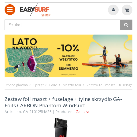
Strona główna
Sprzęt
Foile
Maszty foili
Zestaw foil maszt + fuselage 
Zestaw foil maszt + fuselage + tylne skrzydło GA-
Foils CARBON Phantom Windsurf
Article no. GA-210125HA35 | Producent:
Gaastra