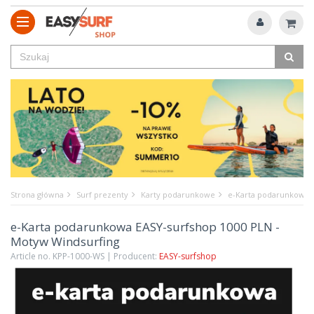
Strona główna
Surf prezenty
Karty podarunkowe
e-Karta podarunkowa E
e-Karta podarunkowa EASY-surfshop 1000 PLN -
Motyw Windsurfing
Article no. KPP-1000-WS | Producent:
EASY-surfshop