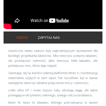
CECHY
ZAPYTAJ NAS
Graniczne wiatry zawsze były najtrudniejszym wyzwaniem dla
każdego projektanta latawców. Albo tworzysz potężny latawiec,
ale poświęcasz zwinność, albo tworzysz lekki latawiec, ale
poświęcasz moc, która daje napęd.
Opierając się na bardzo udanej platformie Moto X z kombinacją
materiałów użytych w serii Apex, Pat Goodman był w stanie
umiejętnie stworzyć idealne połączenie mocy i zwinności.
Lekki Ultra HT i nowe lżejsze tuby obniżają wagę, ale także
pomagają w utrzymaniu zwinnego, żywego odczucia latawca.
Moto XL Apex to latawiec, którego potrzebujesz w swoim