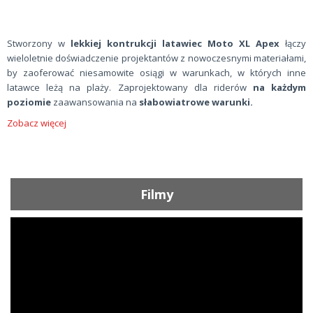
Stworzony w
lekkiej kontrukcji latawiec Moto XL Apex
łączy
wieloletnie doświadczenie projektantów z nowoczesnymi materiałami,
by zaoferować niesamowite osiągi w warunkach, w których inne
latawce leżą na plaży. Zaprojektowany dla riderów
na każdym
poziomie
zaawansowania na
słabowiatrowe warunki.
Zobacz więcej
Filmy
ShortText: