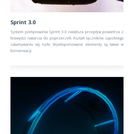
Sprint 3.0
System pompowania Sprint 3.0 zwiększa przepływ powietrza z
krawędzi natarcia do poprzeczek. Kształt łączników zapobiega
załamywaniu się rurki. Wyeksponowane elementy są łatwe w
konserwacji