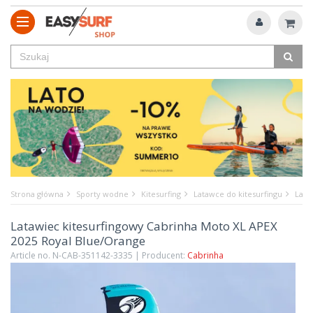
Strona główna
Sporty wodne
Kitesurfing
Latawce do kitesurfingu
Lata
Latawiec kitesurfingowy Cabrinha Moto XL APEX
2025 Royal Blue/Orange
Article no. N-CAB-351142-3335 | Producent:
Cabrinha