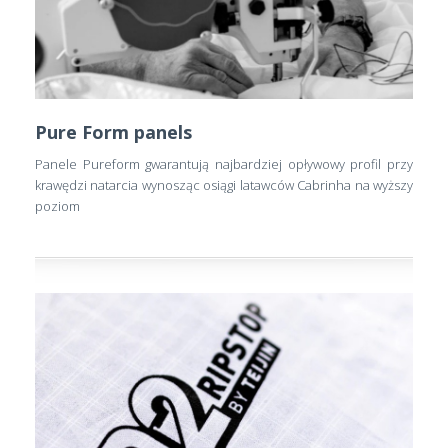
Pure Form panels
Panele Pureform gwarantują najbardziej opływowy profil przy
krawędzi natarcia wynosząc osiągi latawców Cabrinha na wyższy
poziom