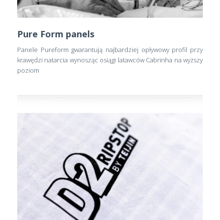
Pure Form panels
Panele Pureform gwarantują najbardziej opływowy profil przy
krawędzi natarcia wynosząc osiągi latawców Cabrinha na wyższy
poziom