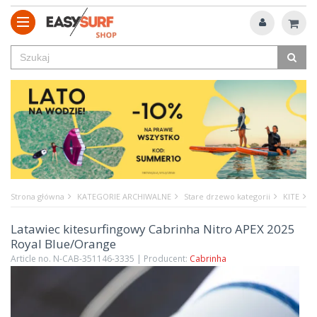
Strona główna
KATEGORIE ARCHIWALNE
Stare drzewo kategorii
KITE
L
Latawiec kitesurfingowy Cabrinha Nitro APEX 2025
Royal Blue/Orange
Article no. N-CAB-351146-3335 | Producent:
Cabrinha