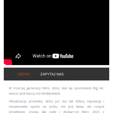
ShortText:
CECHY
ZAPYTAJ NAS
W trzeciej generacji Nitro, który stał się synonimem Big Air,
wraca i jest lepszy niż kiedykolwiek.
Aktualizacja produktu, który już ma tak dobrą reputację i
niesamowite opinie na rynku, nie jest łatwa, ale zespół
projektowy znowu dał radę i dostarczył Nitro 2025 z