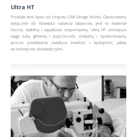
Ultra HT
Produkt serii Apex od zespołu CAB Design Works. Opracowany
wyłącznie do krawędzi natarcia latawców, jest to materiał
mocny, stabilny i wyjątkowo responsywny. Ultra HT zmniejsza
wagę tuby głównej i poprzeczek. Unikalny i opatentowany
proces powlekania zwiększa trwałość i wydajność, jakiej
wcześniej nie doświadczyłeś