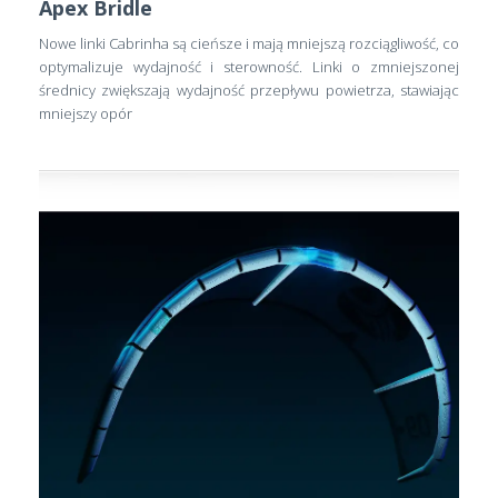
Apex Bridle
Nowe linki Cabrinha są cieńsze i mają mniejszą rozciągliwość, co
optymalizuje wydajność i sterowność. Linki o zmniejszonej
średnicy zwiększają wydajność przepływu powietrza, stawiając
mniejszy opór