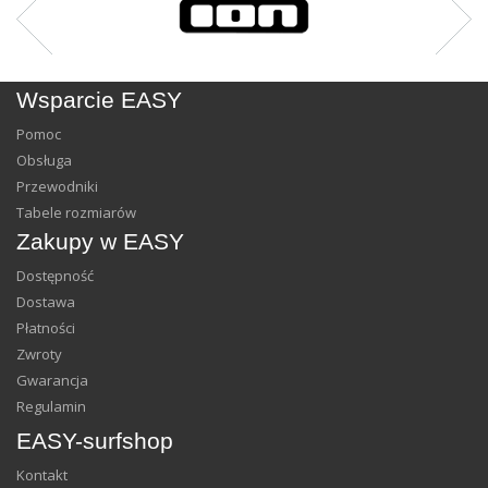
Wsparcie EASY
Pomoc
Obsługa
Przewodniki
Tabele rozmiarów
Zakupy w EASY
Dostępność
Dostawa
Płatności
Zwroty
Gwarancja
Regulamin
EASY-surfshop
Kontakt