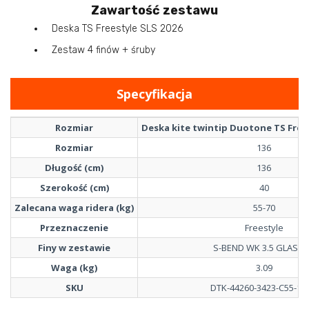
Zawartość zestawu
Deska TS Freestyle SLS 2026
Zestaw 4 finów + śruby
Specyfikacja
Rozmiar
Deska kite twintip Duotone TS Frees
Rozmiar
136
Długość (cm)
136
Szerokość (cm)
40
Zalecana waga ridera (kg)
55-70
Przeznaczenie
Freestyle
Finy w zestawie
S-BEND WK 3.5 GLASS 
Waga (kg)
3.09
SKU
DTK-44260-3423-C55-136