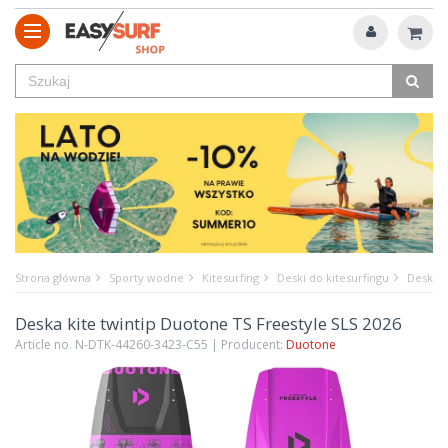
Strona główna
Sporty wodne
Kitesurfing
Deski do kitesurfingu
Deska k
Deska kite twintip Duotone TS Freestyle SLS 2026
Article no. N-DTK-44260-3423-C55 | Producent:
Duotone