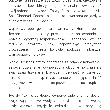
Duotone TS Freestyle SLS 2026 to deska zaprojektowana
dla zawodników, którzy chcą maksymalnie wykorzystać
swój potencjał na wodzie. To wybór mistrzów świata – Miki
Sol i Gianmarii Coccoluto – i deska stworzona do jazdy w
duecie z Vegas lub Dice SLS.
Wyjątkowy pop gwarantuje laminat z Biax Carbon i
Textreme Innegra, który przekłada się na dynamiczne
wybicia i ogromną responsywność. Suspension Flex Cap
redukuje odwrotny flex, zapewniając precyzyjne
prowadzenie i pełną kontrolę podczas najbardziej
wymagających tricków.
Single Diffusor Bottom odpowiada za miękkie lądowania i
szybkie odzyskanie równowagi, a głębokie tip channels
zwiększają trzymanie krawędzi i pewność w carvingu.
Inline Sliders i boot-optimized stance wspierają stabilność
przy jeździe w bootsach, co pozwala na pełne skupienie
na trickach.
Twardy flex i step double concave wide channel design
zwiększają przepływ wody, co przekłada się na szybszą
jazdę i większą precyzję. To deska dla riderów, którzy chcą