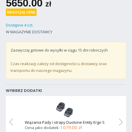
5650.00
zł
NEGOCJUJ CENĘ
Dostępne 4 szt.
W MAGAZYNIE DOSTAWCY
Zazwyczaj gotowe do wysyłki w ciągu
15
dni roboczych
Czas realizacji zależy od dostępności u dostawcy oraz
transportu do naszego magazynu.
WYBIERZ DODATKI
rgo XL
Wiązania Pady i strapy Duotone Entity Ergo S
Wiązan
1079.00 zł
Cena jako dodatek:
Cena 