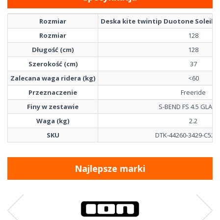
Rozmiar
Deska kite twintip Duotone Soleil C
Rozmiar
128
Długość (cm)
128
Szerokość (cm)
37
Zalecana waga ridera (kg)
<60
Przeznaczenie
Freeride
Finy w zestawie
S-BEND FS 4.5 GLASS
Waga (kg)
2.2
SKU
DTK-44260-3429-C52-1
Najlepsze marki