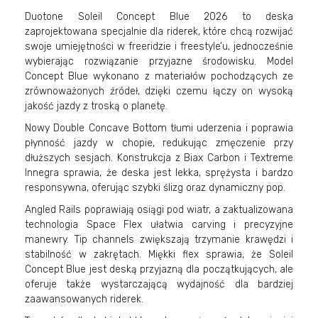
Duotone Soleil Concept Blue 2026 to deska
zaprojektowana specjalnie dla riderek, które chcą rozwijać
swoje umiejętności w freeridzie i freestyle’u, jednocześnie
wybierając rozwiązanie przyjazne środowisku. Model
Concept Blue wykonano z materiałów pochodzących ze
zrównoważonych źródeł, dzięki czemu łączy on wysoką
jakość jazdy z troską o planetę.
Nowy Double Concave Bottom tłumi uderzenia i poprawia
płynność jazdy w chopie, redukując zmęczenie przy
dłuższych sesjach. Konstrukcja z Biax Carbon i Textreme
Innegra sprawia, że deska jest lekka, sprężysta i bardzo
responsywna, oferując szybki ślizg oraz dynamiczny pop.
Angled Rails poprawiają osiągi pod wiatr, a zaktualizowana
technologia Space Flex ułatwia carving i precyzyjne
manewry. Tip channels zwiększają trzymanie krawędzi i
stabilność w zakrętach. Miękki flex sprawia, że Soleil
Concept Blue jest deską przyjazną dla początkujących, ale
oferuje także wystarczającą wydajność dla bardziej
zaawansowanych riderek.