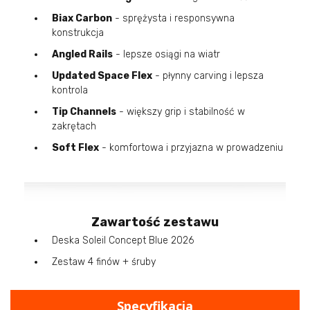
Biax Carbon
- sprężysta i responsywna
konstrukcja
Angled Rails
- lepsze osiągi na wiatr
Updated Space Flex
- płynny carving i lepsza
kontrola
Tip Channels
- większy grip i stabilność w
zakrętach
Soft Flex
- komfortowa i przyjazna w prowadzeniu
Zawartość zestawu
Deska Soleil Concept Blue 2026
Zestaw 4 finów + śruby
Specyfikacja