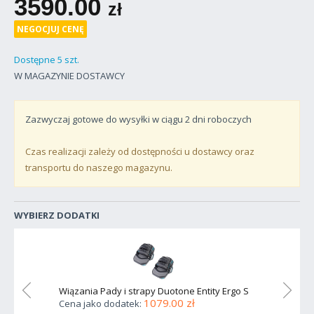
3590.00
zł
NEGOCJUJ CENĘ
Dostępne 5 szt.
W MAGAZYNIE DOSTAWCY
Zazwyczaj gotowe do wysyłki w ciągu
2
dni roboczych
Czas realizacji zależy od dostępności u dostawcy oraz
transportu do naszego magazynu.
WYBIERZ DODATKI
rgo XL
Wiązania Pady i strapy Duotone Entity Ergo S
Wiązan
1079.00 zł
Cena jako dodatek:
Cena 