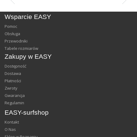
Wsparcie EASY
Pomoc
Obsługa
Przewodniki
Tabele rozmiarów
Zakupy w EASY
Dostępność
Dostawa
Płatności
Zwroty
Gwarancja
Regulamin
EASY-surfshop
Kontakt
O Nas
Sklep w Poznaniu