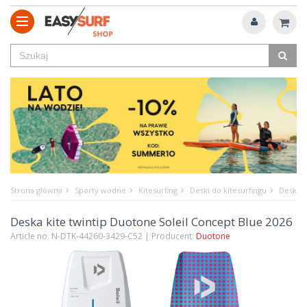
Strona główna
Sporty wodne
Kitesurfing
Deski do kitesurfingu
Deska k
Deska kite twintip Duotone Soleil Concept Blue 2026
Article no. N-DTK-44260-3429-C52 | Producent:
Duotone