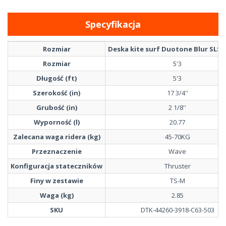
Specyfikacja
Rozmiar
Deska kite surf Duotone Blur SLS 2
Rozmiar
5'3
Długość (ft)
5'3
Szerokość (in)
17 3/4''
Grubość (in)
2 1/8''
Wyporność (l)
20.77
Zalecana waga ridera (kg)
45-70KG
Przeznaczenie
Wave
Konfiguracja stateczników
Thruster
Finy w zestawie
TS-M
Waga (kg)
2.85
SKU
DTK-44260-3918-C63-503