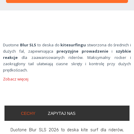
Duotone
Blur SLS
to deska do
kitesurfingu
stworzona do średnich i
dużych fal, zapewniająca
precyzyjne prowadzenie
i
szybkie
reakcje
dla zaawansowanych riderów. Maksymalny rocker i
zaokrąglony tail ułatwiają ciasne skręty i kontrolę przy dużych
prędkościach.
Zobacz więcej
CECHY
ZAPYTAJ NAS
Duotone Blur SLS 2026 to deska kite surf dla riderów,