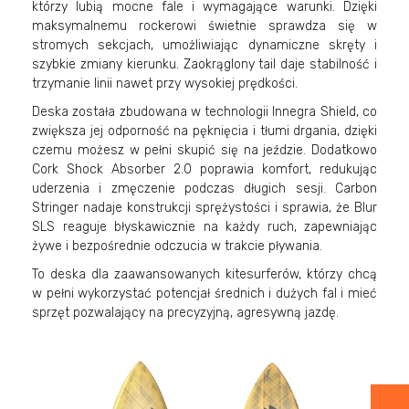
którzy lubią mocne fale i wymagające warunki. Dzięki
maksymalnemu rockerowi świetnie sprawdza się w
stromych sekcjach, umożliwiając dynamiczne skręty i
szybkie zmiany kierunku. Zaokrąglony tail daje stabilność i
trzymanie linii nawet przy wysokiej prędkości.
Deska została zbudowana w technologii Innegra Shield, co
zwiększa jej odporność na pęknięcia i tłumi drgania, dzięki
czemu możesz w pełni skupić się na jeździe. Dodatkowo
Cork Shock Absorber 2.0 poprawia komfort, redukując
uderzenia i zmęczenie podczas długich sesji. Carbon
Stringer nadaje konstrukcji sprężystości i sprawia, że Blur
SLS reaguje błyskawicznie na każdy ruch, zapewniając
żywe i bezpośrednie odczucia w trakcie pływania.
To deska dla zaawansowanych kitesurferów, którzy chcą
w pełni wykorzystać potencjał średnich i dużych fal i mieć
sprzęt pozwalający na precyzyjną, agresywną jazdę.