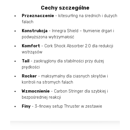
Cechy szczególne
Przeznaczenie
- kitesurfing na średnich i dużych
falach
Konstrukcja
- Innegra Shield – tłumienie drgań i
podwyższona wytrzymałość
Komfort
- Cork Shock Absorber 2.0 dla redukcji
wstrząsów
Tail
- zaokrąglony dla stabilności przy dużej
prędkości
Rocker
- maksymalny dla ciasnych skrętów i
kontroli na stromych falach
Wzmocnienie
- Carbon Stringer dla szybkiej i
bezpośredniej reakcji
Finy
- 3-finowy setup Thruster w zestawie