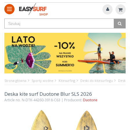
Strona główna
Sporty wodne
Kitesurfing
Deski do kitesurfingu
Deska k
Deska kite surf Duotone Blur SLS 2026
Article no. N-DTK-44260-3918-C63 | Producent:
Duotone