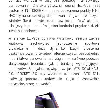
od razu wchodzi w ślizg bez potrzeby intensywnego
pompowania. Charakterystyczną cechą E_Pace jest
system 3 IN 1 DESIGN – mocno poszerzone punkty MIN i
MAX trymu umożliwiają dopasowanie żagla do słabszych
wiatrów (lekki i szybki start, również do foila) albo do
silniejszych podmuchów (pełna kontrola i prędkość dzięki
luźnemu leechowi).
W efekcie E_Pace pokrywa wyjątkowo szeroki zakres
wiatrowy, zachowując jednocześnie sportowe
prowadzenie i dużą dynamikę. Dzięki prostemu,
bezkamberowemu układowi oferuje czystą, bezpośrednią
moc i łatwe panowanie nad żaglem – zarówno podczas
klasycznego freeride’u, jak i bardziej wymagających
manewrów. Specjalne rozwiązania, jak VTS DOWNHAUL
2.0, iROCKET 2.0 czy wizualne oznaczenia VTS TAIL,
ułatwiają poprawne ustawienie żagla i zapewniają
optymalną pracę na wodzie.