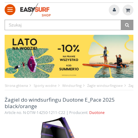
Strona główna
Sporty wodne
Windsurfing
Żagle windsurfingowe
Żagie
Żagiel do windsurfingu Duotone E_Pace 2025
black/orange
Article no. N-DTW-14250-1211-C22 | Producent:
Duotone