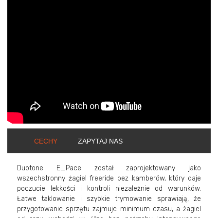
ShortText:
CECHY
ZAPYTAJ NAS
Duotone E_Pace został zaprojektowany jako
wszechstronny żagiel freeride bez kamberów, który daje
poczucie lekkości i kontroli niezależnie od warunków.
Łatwe taklowanie i szybkie trymowanie sprawiają, że
przygotowanie sprzętu zajmuje minimum czasu, a żagiel