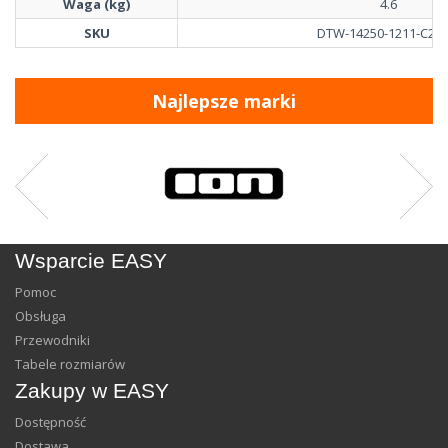
Waga (kg)
4.6
SKU
DTW-14250-1211-C22-
Najlepsze marki
Wsparcie EASY
Pomoc
Obsługa
Przewodniki
Tabele rozmiarów
Zakupy w EASY
Dostępność
Dostawa