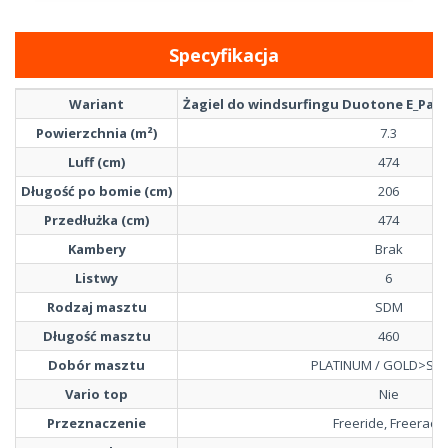
Specyfikacja
Wariant
Żagiel do windsurfingu Duotone E_Pace 
Powierzchnia (m²)
7.3
Luff (cm)
474
Długość po bomie (cm)
206
Przedłużka (cm)
474
Kambery
Brak
Listwy
6
Rodzaj masztu
SDM
Długość masztu
460
Dobór masztu
PLATINUM / GOLD>SIL
Vario top
Nie
Przeznaczenie
Freeride, Freerace