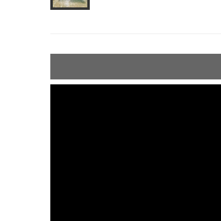
ShortText: