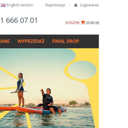
English version​
Rejestracja
Logowanie
61 666 07 01
KOSZYK
(
0.00 zł
)
ANE
WYPRZEDAŻ
FINAL DROP