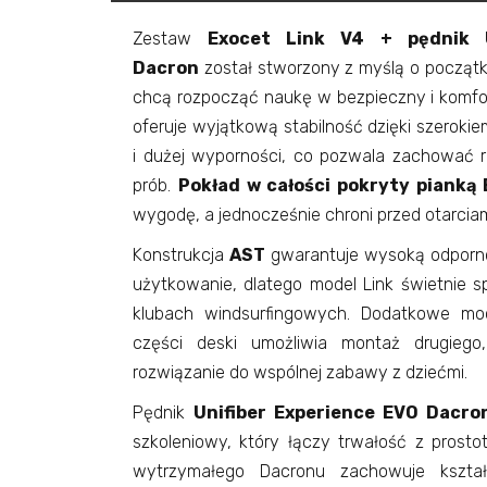
Zestaw
Exocet Link V4 + pędnik U
Dacron
został stworzony z myślą o początk
chcą rozpocząć naukę w bezpieczny i komf
oferuje wyjątkową stabilność dzięki szerok
i dużej wyporności, co pozwala zachować 
prób.
Pokład w całości pokryty pianką
wygodę, a jednocześnie chroni przed otarcia
Konstrukcja
AST
gwarantuje wysoką odporno
użytkowanie, dlatego model Link świetnie 
klubach windsurfingowych. Dodatkowe mo
części deski umożliwia montaż drugiego
rozwiązanie do wspólnej zabawy z dziećmi.
Pędnik
Unifiber Experience EVO Dacro
szkoleniowy, który łączy trwałość z prosto
wytrzymałego Dacronu zachowuje kszt