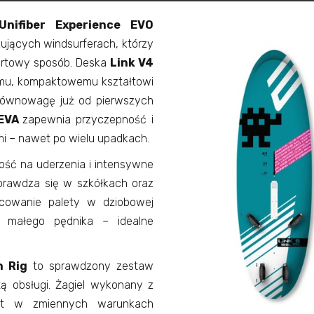
nifiber Experience EVO
ujących windsurferach, którzy
ortowy sposób. Deska
Link V4
iemu, kompaktowemu kształtowi
równowagę już od pierwszych
 EVA
zapewnia przyczepność i
mi – nawet po wielu upadkach.
ść na uderzenia i intensywne
sprawdza się w szkółkach oraz
cowanie palety w dziobowej
, małego pędnika – idealne
n Rig
to sprawdzony zestaw
tą obsługi. Żagiel wykonany z
ałt w zmiennych warunkach