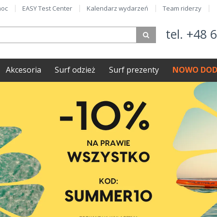
oc
EASY Test Center
Kalendarz wydarzeń
Team riderzy
tel. +48 
Akcesoria
Surf odzież
Surf prezenty
NOWO DOD