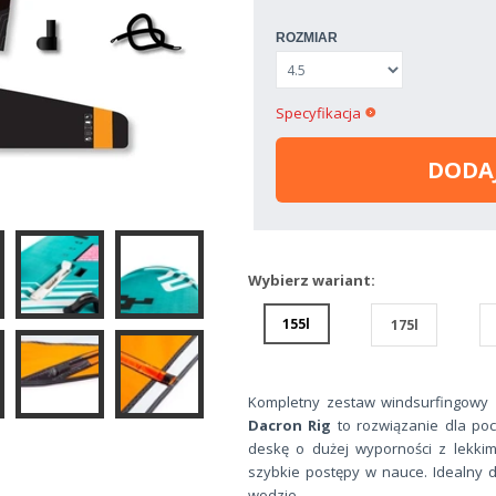
ROZMIAR
Specyfikacja
DODA
Wybierz wariant:
155l
175l
Kompletny zestaw windsurfingowy
Dacron Rig
to rozwiązanie dla pocz
deskę o dużej wyporności z lekkim
szybkie postępy w nauce. Idealny d
wodzie.