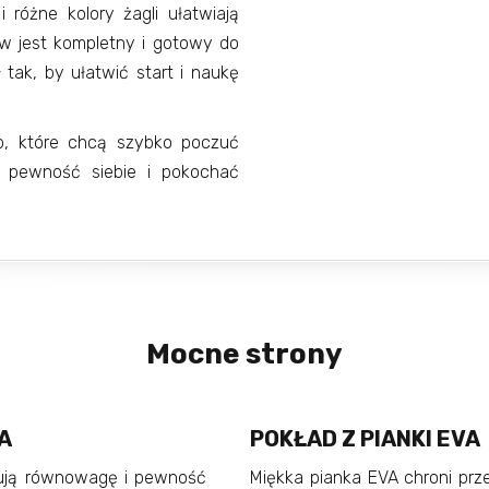
różne kolory żagli ułatwiają
aw jest kompletny i gotowy do
tak, by ułatwić start i naukę
ób, które chcą szybko poczuć
ć pewność siebie i pokochać
Mocne strony
A
POKŁAD Z PIANKI EVA
tują równowagę i pewność
Miękka pianka EVA chroni prz