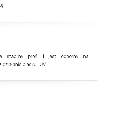
kę
e stabilny profil i jest odporny na
działanie piasku i UV