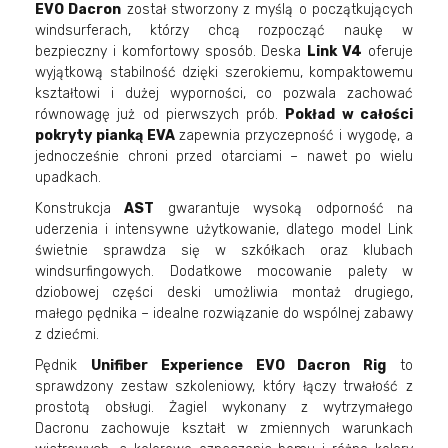
EVO Dacron
został stworzony z myślą o początkujących
windsurferach, którzy chcą rozpocząć naukę w
bezpieczny i komfortowy sposób. Deska
Link V4
oferuje
wyjątkową stabilność dzięki szerokiemu, kompaktowemu
kształtowi i dużej wyporności, co pozwala zachować
równowagę już od pierwszych prób.
Pokład w całości
pokryty pianką EVA
zapewnia przyczepność i wygodę, a
jednocześnie chroni przed otarciami – nawet po wielu
upadkach.
Konstrukcja
AST
gwarantuje wysoką odporność na
uderzenia i intensywne użytkowanie, dlatego model Link
świetnie sprawdza się w szkółkach oraz klubach
windsurfingowych. Dodatkowe mocowanie palety w
dziobowej części deski umożliwia montaż drugiego,
małego pędnika – idealne rozwiązanie do wspólnej zabawy
z dziećmi.
Pędnik
Unifiber Experience EVO Dacron Rig
to
sprawdzony zestaw szkoleniowy, który łączy trwałość z
prostotą obsługi. Żagiel wykonany z wytrzymałego
Dacronu zachowuje kształt w zmiennych warunkach