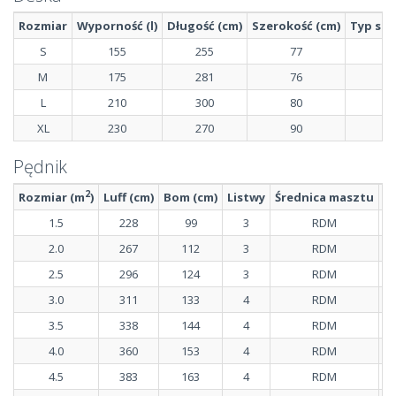
Rozmiar
Wyporność (l)
Długość (cm)
Szerokość (cm)
Typ skr
S
155
255
77
M
175
281
76
L
210
300
80
XL
230
270
90
Pędnik
2
Rozmiar (m
)
Luff (cm)
Bom (cm)
Listwy
Średnica masztu
M
1.5
228
99
3
RDM
2.0
267
112
3
RDM
2.5
296
124
3
RDM
3.0
311
133
4
RDM
3.5
338
144
4
RDM
4.0
360
153
4
RDM
4.5
383
163
4
RDM