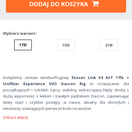
DODAJ DO KOSZYKA
Wybierz wariant:
175l
155l
210l
Kompletny zestaw windsurfingowy
Exocet Link V4 AST 175L +
Unifiber Experience EVO Dacron Rig
to rozwiązanie dla
początkujących i szkółek. Łączy stabilną, wybaczającą błędy deskę o
dużej wyporności z lekkim i trwałym pędnikiem Dacron, zapewniając
łatwy start i szybkie postępy w nauce. Idealny dla dorosłych i
młodzieży stawiających pierwsze kroki na wodzie.
Zobacz więcej