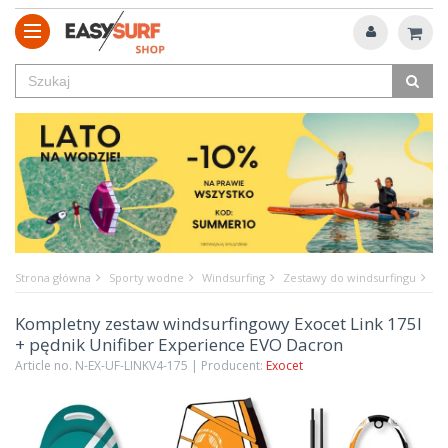
Strona główna
Sporty wodne
Windsurfing
Zestawy do windsurfingu
Ko
Kompletny zestaw windsurfingowy Exocet Link 175l
+ pędnik Unifiber Experience EVO Dacron
Article no. N-EX-UF-LINKV4-175 | Producent:
Exocet