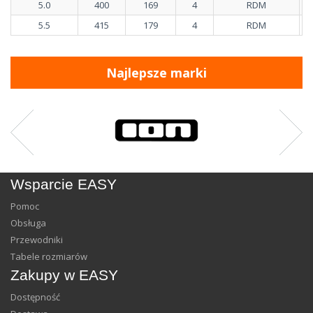
5.0
400
169
4
RDM
5.5
415
179
4
RDM
Najlepsze marki
Wsparcie EASY
Pomoc
Obsługa
Przewodniki
Tabele rozmiarów
Zakupy w EASY
Dostępność