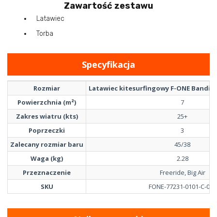
Zawartość zestawu
Latawiec
Torba
Specyfikacja
Rozmiar
Latawiec kitesurfingowy F-ONE Bandit XV
Powierzchnia (m²)
7
Zakres wiatru (kts)
25+
Poprzeczki
3
Zalecany rozmiar baru
45/38
Waga (kg)
2.28
Przeznaczenie
Freeride, Big Air
SKU
FONE-77231-0101-C-070