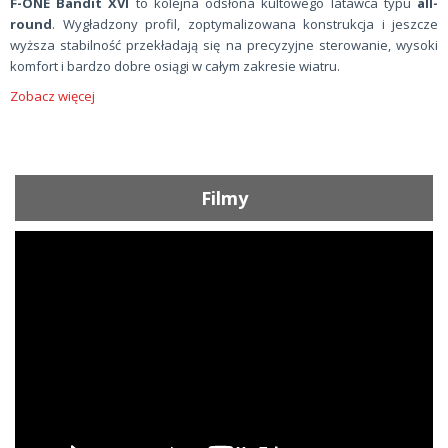
F-ONE Bandit XVI
to kolejna odsłona kultowego latawca typu
all-
round
. Wygładzony profil, zoptymalizowana konstrukcja i jeszcze
wyższa stabilność przekładają się na precyzyjne sterowanie, wysoki
komfort i bardzo dobre osiągi w całym zakresie wiatru.
Zobacz więcej
Filmy
ShortText: