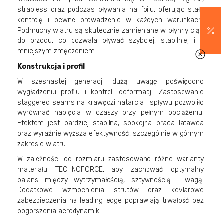
strapless oraz podczas pływania na foilu, oferując stałą
kontrolę i pewne prowadzenie w każdych warunkach.
Podmuchy wiatru są skutecznie zamieniane w płynny ciąg
do przodu, co pozwala pływać szybciej, stabilniej i z
mniejszym zmęczeniem.
Konstrukcja i profil
W szesnastej generacji dużą uwagę poświęcono
wygładzeniu profilu i kontroli deformacji. Zastosowanie
staggered seams na krawędzi natarcia i spływu pozwoliło
wyrównać napięcia w czaszy przy pełnym obciążeniu.
Efektem jest bardziej stabilna, spokojna praca latawca
oraz wyraźnie wyższa efektywność, szczególnie w górnym
zakresie wiatru.
W zależności od rozmiaru zastosowano różne warianty
materiału TECHNOFORCE, aby zachować optymalny
balans między wytrzymałością, sztywnością i wagą.
Dodatkowe wzmocnienia strutów oraz kevlarowe
zabezpieczenia na leading edge poprawiają trwałość bez
pogorszenia aerodynamiki.