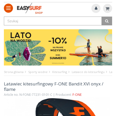
Strona główna
Sporty wodne
Kitesurfing
Latawce do kitesurfingu
Lata
Latawiec kitesurfingowy F-ONE Bandit XVI onyx /
flame
Article no. N-FONE-77231-0101-C | Producent:
F-ONE