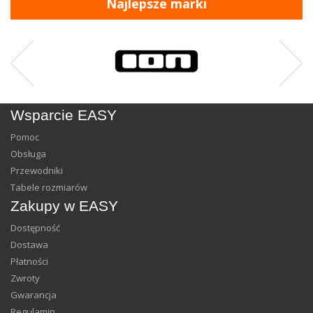
Najlepsze marki
Wsparcie EASY
Pomoc
Obsługa
Przewodniki
Tabele rozmiarów
Zakupy w EASY
Dostępność
Dostawa
Płatności
Zwroty
Gwarancja
Regulamin