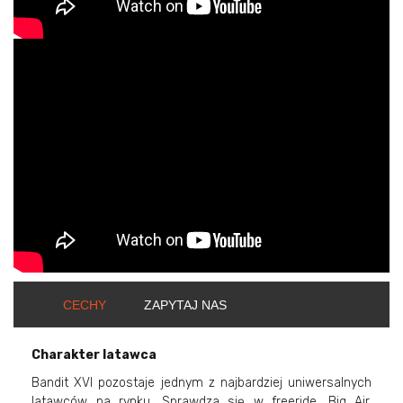
ShortText:
CECHY
ZAPYTAJ NAS
Charakter latawca
Bandit XVI pozostaje jednym z najbardziej uniwersalnych
latawców na rynku. Sprawdza się w freeride, Big Air,