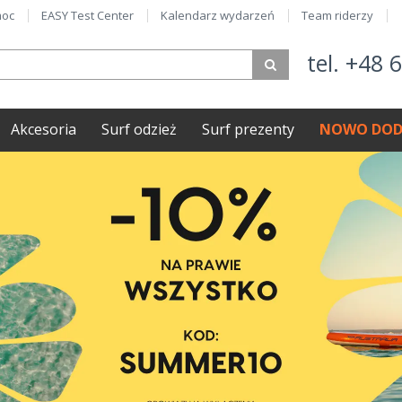
oc
EASY Test Center
Kalendarz wydarzeń
Team riderzy
tel. +48 
Akcesoria
Surf odzież
Surf prezenty
NOWO DOD