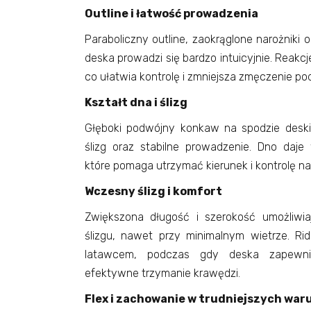
Outline i łatwość prowadzenia
Paraboliczny outline, zaokrąglone narożniki o
deska prowadzi się bardzo intuicyjnie. Reakc
co ułatwia kontrolę i zmniejsza zmęczenie po
Kształt dna i ślizg
Głęboki podwójny konkaw na spodzie deski
ślizg oraz stabilne prowadzenie. Dno daje
które pomaga utrzymać kierunek i kontrolę naw
Wczesny ślizg i komfort
Zwiększona długość i szerokość umożliwi
ślizgu, nawet przy minimalnym wietrze. Ri
latawcem, podczas gdy deska zapewni
efektywne trzymanie krawędzi.
Flex i zachowanie w trudniejszych wa