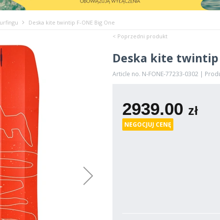
urfingu
Deska kite twintip F-ONE Big One
< Poprzedni produkt
Deska kite twintip
Article no. N-FONE-77233-0302 | Prod
2939.00
zł
NEGOCJUJ CENĘ