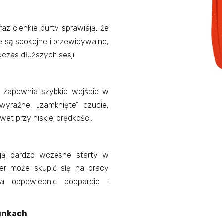
raz cienkie burty sprawiają, że
je są spokojne i przewidywalne,
dczas dłuższych sesji.
 zapewnia szybkie wejście w
 wyraźne, „zamknięte” czucie,
et przy niskiej prędkości.
ają bardzo wczesne starty w
der może skupić się na pracy
a odpowiednie podparcie i
runkach