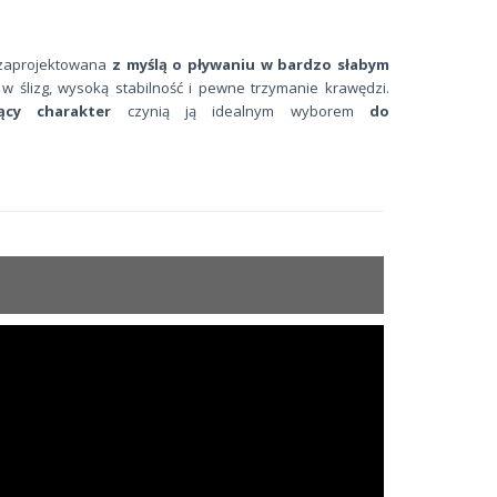
aprojektowana
z myślą o pływaniu w bardzo słabym
e w ślizg, wysoką stabilność i pewne trzymanie krawędzi.
ący charakter
czynią ją idealnym wyborem
do