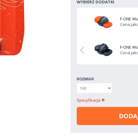
WYBIERZ DODATKI
F-ONE Wią
Cena jak
ązania Platinium 3 2026 S
F-ONE Wią
DODAJ
939.00 zł
ko dodatek:
Cena jak
ROZMIAR
Specyfikacja
DODA