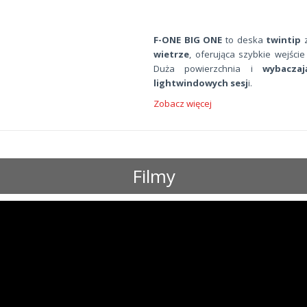
F-ONE BIG ONE
to deska
twintip
z
wietrze
, oferująca szybkie wejści
Duża powierzchnia i
wybaczaj
lightwindowych sesj
i.
Zobacz więcej
Filmy