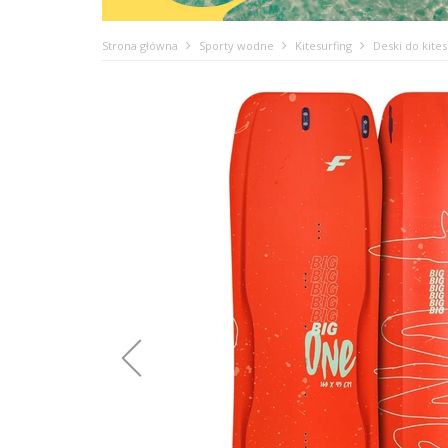
Strona główna
Sporty wodne
Kitesurfing
Deski do kites