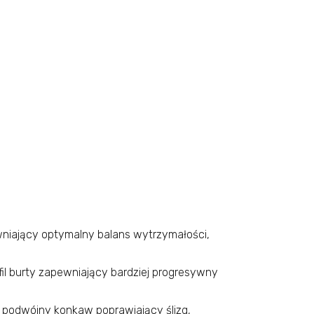
niający optymalny balans wytrzymałości,
il burty zapewniający bardziej progresywny
i
 podwójny konkaw poprawiający ślizg,