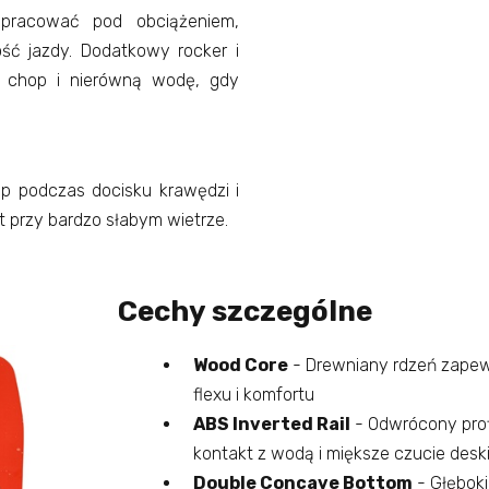
pracować pod obciążeniem,
ość jazdy. Dodatkowy rocker i
z chop i nierówną wodę, gdy
ip podczas docisku krawędzi i
t przy bardzo słabym wietrze.
Cechy szczególne
Wood Core
- Drewniany rdzeń zapew
flexu i komfortu
ABS Inverted Rail
- Odwrócony prof
kontakt z wodą i miększe czucie desk
Double Concave Bottom
- Głęboki