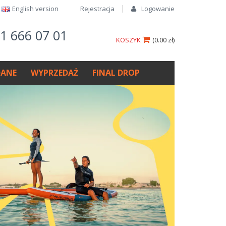
English version​
Rejestracja
Logowanie
61 666 07 01
KOSZYK
(
0.00 zł
)
ANE
WYPRZEDAŻ
FINAL DROP