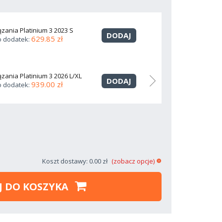
zania Platinium 3 2023 S
DODAJ
629.85 zł
o dodatek:
zania Platinium 3 2026 L/XL
F-ONE Wią
DODAJ
939.00 zł
o dodatek:
Cena jako
Koszt dostawy: 0.00 zł
(zobacz opcje)
J DO KOSZYKA