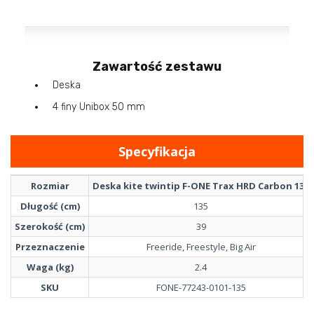
Zawartość zestawu
Deska
4 finy Unibox 50 mm
Specyfikacja
Rozmiar
Deska kite twintip F-ONE Trax HRD Carbon 135
Długość (cm)
135
Szerokość (cm)
39
Przeznaczenie
Freeride, Freestyle, Big Air
Waga (kg)
2.4
SKU
FONE-77243-0101-135