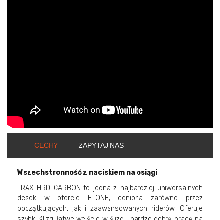
ShortText:
CECHY
ZAPYTAJ NAS
Wszechstronność z naciskiem na osiągi
TRAX HRD CARBON to jedna z najbardziej uniwersalnych
desek w ofercie F-ONE, ceniona zarówno przez
początkujących, jak i zaawansowanych riderów. Oferuje
szybki ślizg, łatwe wejście w ślizg i bardzo dobrą pracę na