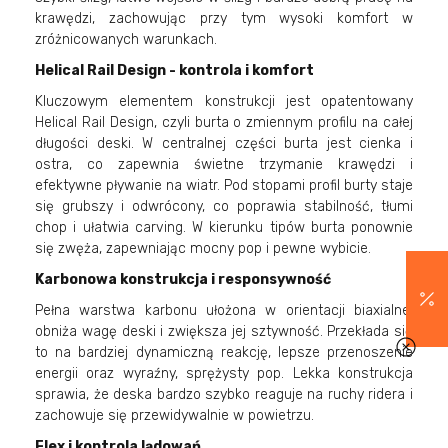
krawędzi, zachowując przy tym wysoki komfort w
zróżnicowanych warunkach.
Helical Rail Design - kontrola i komfort
Kluczowym elementem konstrukcji jest opatentowany
Helical Rail Design, czyli burta o zmiennym profilu na całej
długości deski. W centralnej części burta jest cienka i
ostra, co zapewnia świetne trzymanie krawędzi i
efektywne pływanie na wiatr. Pod stopami profil burty staje
się grubszy i odwrócony, co poprawia stabilność, tłumi
chop i ułatwia carving. W kierunku tipów burta ponownie
się zwęża, zapewniając mocny pop i pewne wybicie.
Karbonowa konstrukcja i responsywność
Pełna warstwa karbonu ułożona w orientacji biaxialnej
obniża wagę deski i zwiększa jej sztywność. Przekłada się
to na bardziej dynamiczną reakcję, lepsze przenoszenie
energii oraz wyraźny, sprężysty pop. Lekka konstrukcja
sprawia, że deska bardzo szybko reaguje na ruchy ridera i
zachowuje się przewidywalnie w powietrzu.
Flex i kontrola lądowań