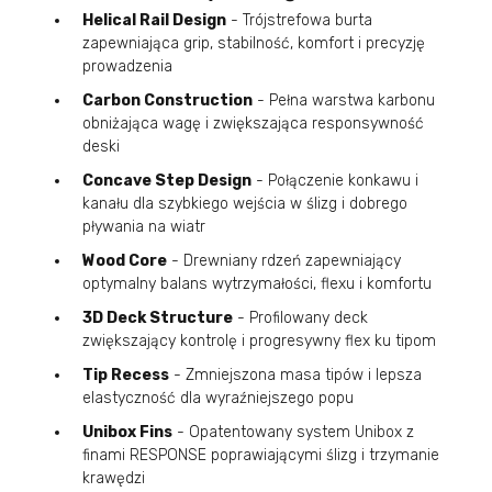
Helical Rail Design
- Trójstrefowa burta
zapewniająca grip, stabilność, komfort i precyzję
prowadzenia
Carbon Construction
- Pełna warstwa karbonu
obniżająca wagę i zwiększająca responsywność
deski
Concave Step Design
- Połączenie konkawu i
kanału dla szybkiego wejścia w ślizg i dobrego
pływania na wiatr
Wood Core
- Drewniany rdzeń zapewniający
optymalny balans wytrzymałości, flexu i komfortu
3D Deck Structure
- Profilowany deck
zwiększający kontrolę i progresywny flex ku tipom
Tip Recess
- Zmniejszona masa tipów i lepsza
elastyczność dla wyraźniejszego popu
Unibox Fins
- Opatentowany system Unibox z
finami RESPONSE poprawiającymi ślizg i trzymanie
krawędzi