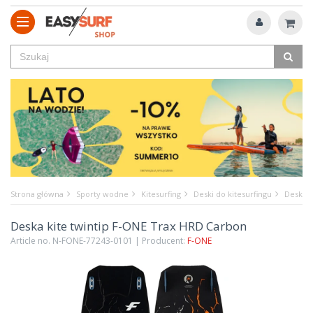
Strona główna
Sporty wodne
Kitesurfing
Deski do kitesurfingu
Deska k
Deska kite twintip F-ONE Trax HRD Carbon
Article no. N-FONE-77243-0101 | Producent:
F-ONE