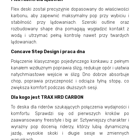
Flex deski został precyzyjnie dopasowany do właściwości
karbonu, aby zapewnić maksymalny pop przy wybiciu i
stabilność przy lądowaniach. Szeroki outline oraz
rozbudowany shape dna pomagają wygładzić kontakt z
wodą i utrzymać pełną kontrolę nawet przy twardych
lądowaniach.
Concave Step Design i praca dna
Połączenie klasycznego pojedynczego konkawu z pełnym
kanałem wzdłużnym poprawia ślizg, redukuje opór i ułatwia
natychmiastowe wejście w ślizg. Dno dobrze absorbuje
chop, poprawia przyczepność i odciąża tylną stopę, co
zwiększa komfort podczas dłuższych sesji.
Dla kogo jest TRAX HRD CARBON
To deska dla riderów szukających połączenia wydajności i
komfortu. Sprawdzi się od pierwszych kroków po
zaawansowany freestyle i big air. Sztywniejszy charakter i
wyraźny pop docenią riderzy, którzy lubią dynamiczną
jazdę, wysokie skoki i długie sesje w zmiennych
warunkach.