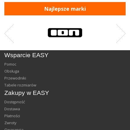
Najlepsze marki
Wsparcie EASY
Pomoc
Obsługa
Przewodniki
Tabele rozmiarów
Zakupy w EASY
Dostępność
Dostawa
Płatności
Zwroty
Gwarancja