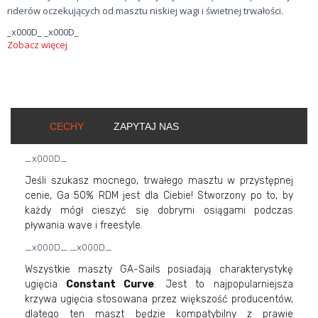
riderów oczekujących od masztu niskiej wagi i świetnej trwałości.
_x000D_ _x000D_
Zobacz więcej
CECHY
ZAPYTAJ NAS
_x000D_
Jeśli szukasz mocnego, trwałego masztu w przystępnej
cenie, Ga 50% RDM jest dla Ciebie! Stworzony po to, by
każdy mógł cieszyć się dobrymi osiągami podczas
pływania wave i freestyle.
_x000D_ _x000D_
Wszystkie maszty GA-Sails posiadają charakterystykę
ugięcia
Constant Curve
. Jest to najpopularniejsza
krzywa ugięcia stosowana przez większość producentów,
dlatego ten maszt będzie kompatybilny z prawie