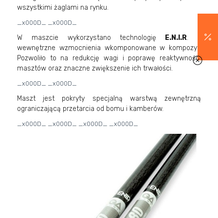
wszystkimi żaglami na rynku.
_x000D_ _x000D_
W maszcie wykorzystano technologię
E.N.I.R
. -
wewnętrzne wzmocnienia wkomponowane w kompozyt.
Pozwoliło to na redukcję wagi i poprawę reaktywności
masztów oraz znaczne zwiększenie ich trwałości.
_x000D_ _x000D_
Maszt jest pokryty specjalną warstwą zewnętrzną
ograniczającą przetarcia od bomu i kamberów.
_x000D_ _x000D_ _x000D_ _x000D_