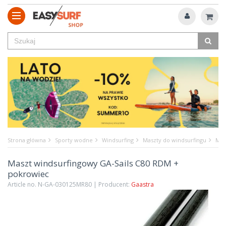
Strona główna
Sporty wodne
Windsurfing
Maszty do windsurfingu
Mas
Maszt windsurfingowy GA-Sails C80 RDM +
pokrowiec
Article no. N-GA-030125MR80 | Producent:
Gaastra