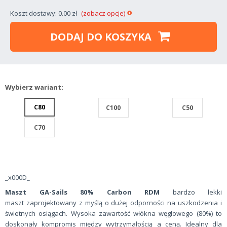
Koszt dostawy: 0.00 zł
(zobacz opcje)
DODAJ DO KOSZYKA
Wybierz wariant:
C80
C100
C50
C70
_x000D_
Maszt GA-Sails 80% Carbon RDM
bardzo lekki
maszt zaprojektowany z myślą o dużej odporności na uszkodzenia i
świetnych osiągach. Wysoka zawartość włókna węglowego (80%) to
doskonały kompromis między wytrzymałością a ceną. Idealny dla