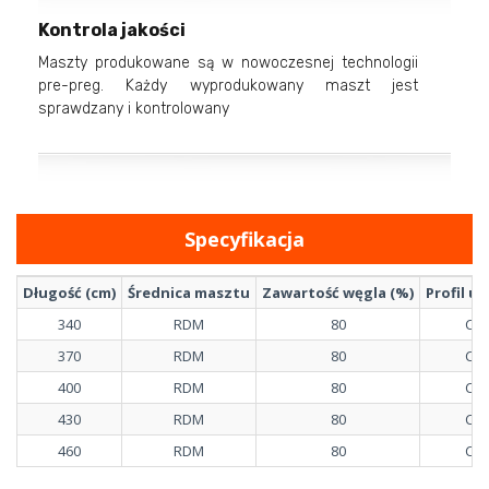
Kontrola jakości
Maszty produkowane są w nowoczesnej technologii
pre-preg. Każdy wyprodukowany maszt jest
sprawdzany i kontrolowany
Specyfikacja
Długość (cm)
Średnica masztu
Zawartość węgla (%)
Profil ug
340
RDM
80
CC
370
RDM
80
CC
400
RDM
80
CC
430
RDM
80
CC
460
RDM
80
CC