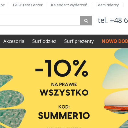
oc
EASY Test Center
Kalendarz wydarzeń
Team riderzy
tel. +48 
Akcesoria
Surf odzież
Surf prezenty
NOWO DOD