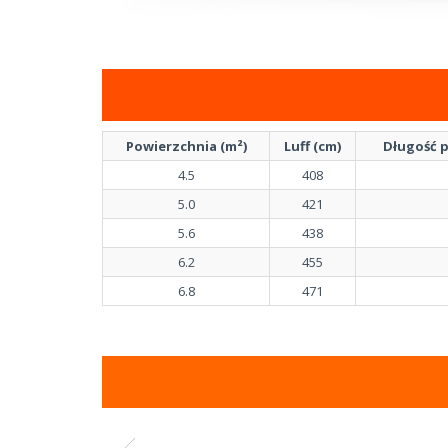
Powierzchnia (m²)
Luff (cm)
Długość p
4.5
408
5.0
421
5.6
438
6.2
455
6.8
471