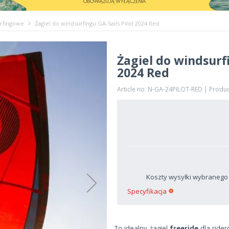
urfingowe
Żagiel do windsurfingu GA-Sails Pilot 2024 Red
Żagiel do windsurfi
2024 Red
Article no. N-GA-24PILOT-RED | Produ
Koszty wysyłki wybranego
Specyfikacja
To idealny żagiel
freeride
dla ride