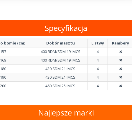
Specyfikacja
o bomie (cm)
Dobór masztu
Listwy
Kambery
157
400 RDM/SDM 19 IMCS
4
✖
169
400 RDM/SDM 19 IMCS
4
✖
180
430 SDM 21 IMCS
4
✖
190
430 SDM 21 IMCS
4
✖
200
460 SDM 25 IMCS
4
✖
Najlepsze marki