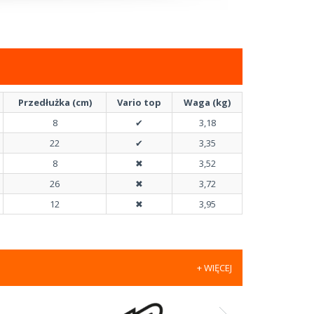
Przedłużka (cm)
Vario top
Waga (kg)
8
✔
3,18
22
✔
3,35
8
✖
3,52
26
✖
3,72
12
✖
3,95
+ WIĘCEJ