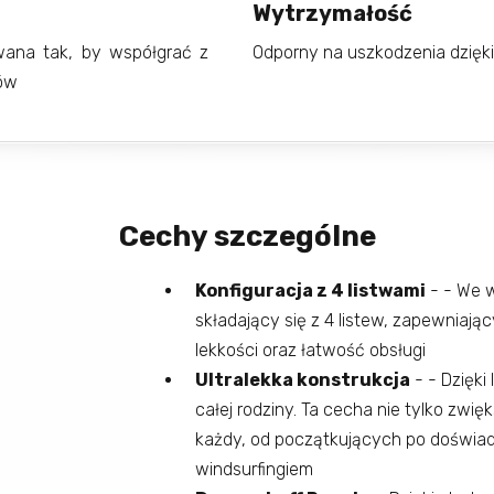
Wytrzymałość
owana tak, by współgrać z
Odporny na uszkodzenia dzięki
tów
Cechy szczególne
Konfiguracja z 4 listwami
- - We w
składający się z 4 listew, zapewniają
lekkości oraz łatwość obsługi
Ultralekka konstrukcja
- - Dzięki 
całej rodziny. Ta cecha nie tylko zwię
każdy, od początkujących po doświad
windsurfingiem