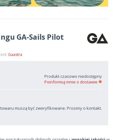
ngu GA-Sails Pilot
cent:
Gaastra
Produkt czasowo niedostępny
Poinformuj mnie o dostawie
 towaru muszą być zweryfikowane. Prosimy o kontakt.
rów poszukujących dobrych osiągów i
wysokiej jakości
w