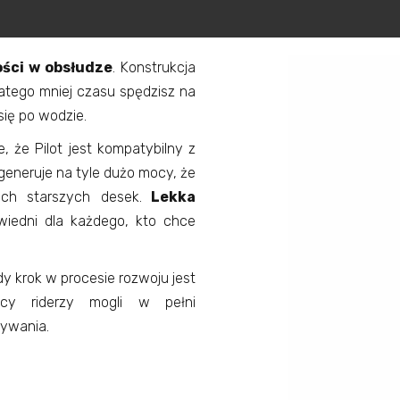
ści w obsłudze
. Konstrukcja
latego mniej czasu spędzisz na
się po wodzie.
 że Pilot jest kompatybilny z
eneruje na tyle dużo mocy, że
ch starszych desek.
Lekka
owiedni dla każdego, kto chce
dy krok w procesie rozwoju jest
ący riderzy mogli w pełni
ływania.