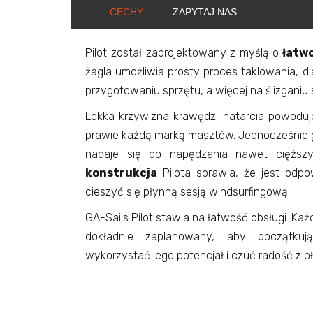
CECHY
ZAPYTAJ NAS
Pilot został zaprojektowany
z myślą o
łatwo
żagla umożliwia prosty proces taklowania, d
przygotowaniu sprzętu, a więcej na ślizganiu 
Lekka krzywizna krawędzi natarcia powoduje,
prawie każdą marką masztów. Jednocześnie g
nadaje się do napędzania nawet cięższy
konstrukcja
Pilota sprawia, że ​​jest odp
cieszyć się płynną sesją windsurfingową.
GA-Sails Pilot stawia na łatwość obsługi. Każ
dokładnie zaplanowany, aby początkuj
wykorzystać jego potencjał i czuć radość z p