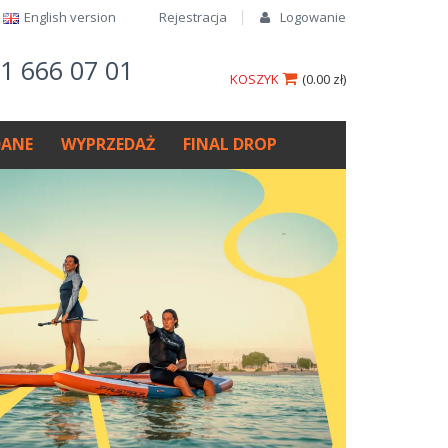
English version​
Rejestracja
Logowanie
61 666 07 01
KOSZYK
(
0.00 zł
)
ANE
WYPRZEDAŻ
FINAL DROP