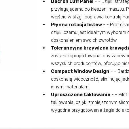
Dacron Luff Panel
- - Dzięki strat
przylegającemu do kieszeni masztu, P
wejście w ślizg i poprawia kontrolę n
Płynna rotacja listew
- - Pilot cha
dzięki czemu jest idealnym wyborem d
doskonaleniem swoich zwrotów
Tolerancyjna krzywizna krawędz
została zaprojektowana, aby zapewni
wszyskich producentów, oferując ni
Compact Window Design
- - Bard
doskonałą widoczność, eliminując jed
innymi materiałami
Uproszczone taklowanie
- - Pilo
taklowania, dzięki zmniejszonym siło
wygodne przygotowanie żagla do akcj