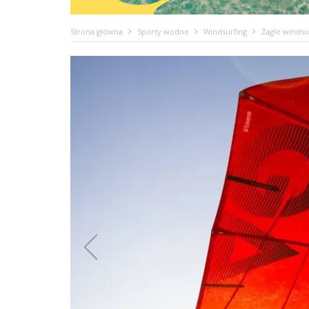
Strona główna
Sporty wodne
Windsurfing
Żagle winds