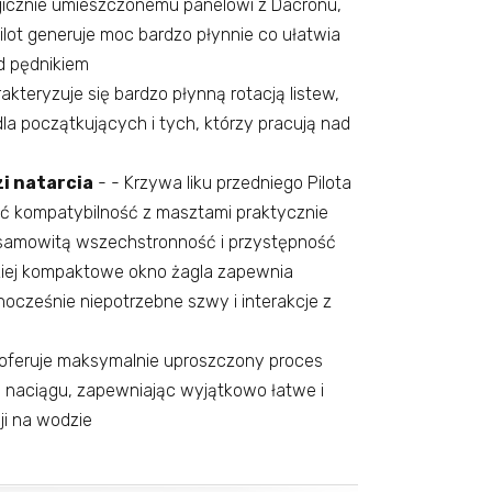
egicznie umieszczonemu panelowi z Dacronu,
ilot generuje moc bardzo płynnie co ułatwia
ad pędnikiem
rakteryzuje się bardzo płynną rotacją listew,
la początkujących i tych, którzy pracują nad
i natarcia
- - Krzywa liku przedniego Pilota
ć kompatybilność z masztami praktycznie
esamowitą wszechstronność i przystępność
ziej kompaktowe okno żagla zapewnia
nocześnie niepotrzebne szwy i interakcje z
t oferuje maksymalnie uproszczony proces
m naciągu, zapewniając wyjątkowo łatwe i
i na wodzie