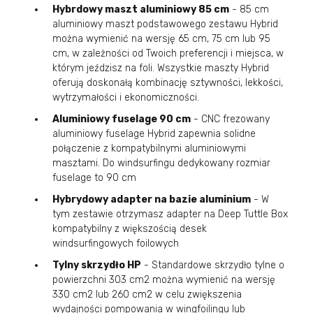
Hybrdowy maszt aluminiowy 85 cm
- 85 cm
aluminiowy maszt podstawowego zestawu Hybrid
można wymienić na wersję 65 cm, 75 cm lub 95
cm, w zależności od Twoich preferencji i miejsca, w
którym jeździsz na foli. Wszystkie maszty Hybrid
oferują doskonałą kombinację sztywności, lekkości,
wytrzymałości i ekonomiczności.
Aluminiowy fuselage 90 cm
- CNC frezowany
aluminiowy fuselage Hybrid zapewnia solidne
połączenie z kompatybilnymi aluminiowymi
masztami. Do windsurfingu dedykowany rozmiar
fuselage to 90 cm
Hybrydowy adapter na bazie aluminium
- W
tym zestawie otrzymasz adapter na Deep Tuttle Box
kompatybilny z większością desek
windsurfingowych foilowych
Tylny skrzydło HP
- Standardowe skrzydło tylne o
powierzchni 303 cm2 można wymienić na wersję
330 cm2 lub 260 cm2 w celu zwiększenia
wydajności pompowania w wingfoilingu lub