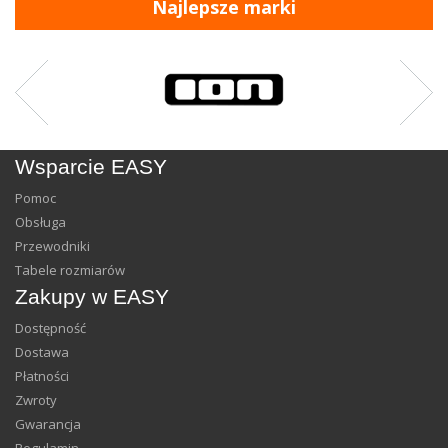
Najlepsze marki
Wsparcie EASY
Pomoc
Obsługa
Przewodniki
Tabele rozmiarów
Zakupy w EASY
Dostępność
Dostawa
Płatności
Zwroty
Gwarancja
Regulamin