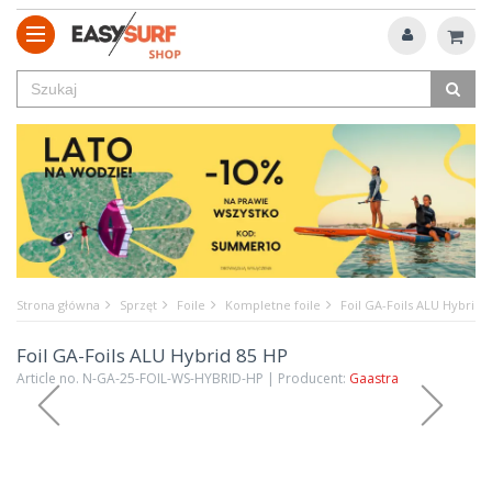
Strona główna
Sprzęt
Foile
Kompletne foile
Foil GA-Foils ALU Hybrid 
Foil GA-Foils ALU Hybrid 85 HP
Article no. N-GA-25-FOIL-WS-HYBRID-HP | Producent:
Gaastra