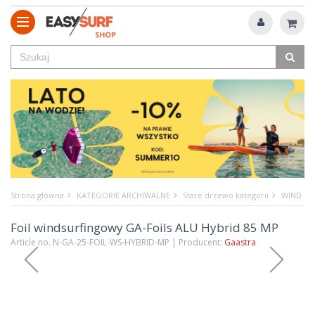
Strona główna
KATEGORIE ARCHIWALNE
Stare drzewo kategorii
WIND
Foil windsurfingowy GA-Foils ALU Hybrid 85 MP
Article no. N-GA-25-FOIL-WS-HYBRID-MP | Producent:
Gaastra