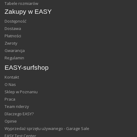
Tabele rozmiarów
Zakupy w EASY
Dostępność
Dostawa
Płatności
Zwroty
Gwarancja
Regulamin
EASY-surfshop
Kontakt
O Nas
Sklep w Poznaniu
Praca
Team riderzy
Dlaczego EASY?
Opinie
Wyprzedaż sprzętu używanego - Garage Sale
EASY Test Center