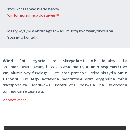
Produkt czasowo niedostępny
Poinformuj mnie o dostawie
Koszty wysyłki wybranego towaru muszą być zweryfikowane.
Prosimy o kontakt.
Wind Foil Hybrid
ze
skrzydłami MP
idealny dla
średniozaawansowanych. W zestawie mocny
aluminiowy maszt 85
cm
, aluminiowy fuselage 90 cm oraz przednie i tylne skrzydła
MP z
Carbonu
. Do tego akcesoria montażowe oraz oryginalna torba
transportowa. Modułowa konstrukcja pozwala na swobodne
tuningowanie zestawu.
Zobacz więcej