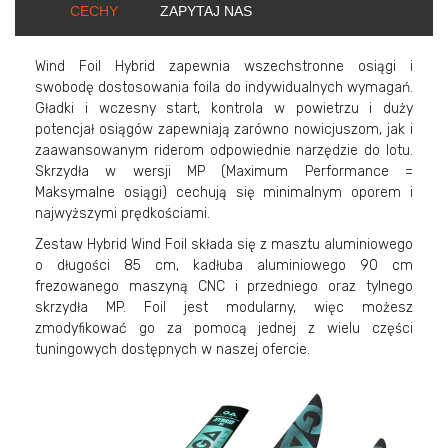
CECHY
ZAPYTAJ NAS
Wind Foil Hybrid zapewnia wszechstronne osiągi i
swobodę dostosowania foila do indywidualnych wymagań.
Gładki i wczesny start, kontrola w powietrzu i duży
potencjał osiągów zapewniają zarówno nowicjuszom, jak i
zaawansowanym riderom odpowiednie narzędzie do lotu.
Skrzydła w wersji MP (Maximum Performance =
Maksymalne osiągi) cechują się minimalnym oporem i
najwyższymi prędkościami.
Zestaw Hybrid Wind Foil składa się z masztu aluminiowego
o długości 85 cm, kadłuba aluminiowego 90 cm
frezowanego maszyną CNC i przedniego oraz tylnego
skrzydła MP. Foil jest modularny, więc możesz
zmodyfikować go za pomocą jednej z wielu części
tuningowych dostępnych w naszej ofercie.