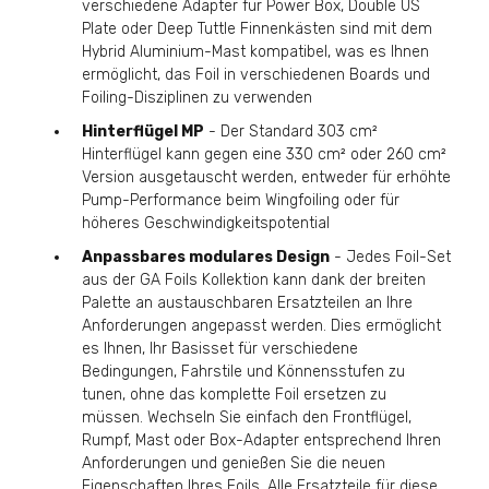
verschiedene Adapter für Power Box, Double US
Plate oder Deep Tuttle Finnenkästen sind mit dem
Hybrid Aluminium-Mast kompatibel, was es Ihnen
ermöglicht, das Foil in verschiedenen Boards und
Foiling-Disziplinen zu verwenden
Hinterflügel MP
- Der Standard 303 cm²
Hinterflügel kann gegen eine 330 cm² oder 260 cm²
Version ausgetauscht werden, entweder für erhöhte
Pump-Performance beim Wingfoiling oder für
höheres Geschwindigkeitspotential
Anpassbares modulares Design
- Jedes Foil-Set
aus der GA Foils Kollektion kann dank der breiten
Palette an austauschbaren Ersatzteilen an Ihre
Anforderungen angepasst werden. Dies ermöglicht
es Ihnen, Ihr Basisset für verschiedene
Bedingungen, Fahrstile und Könnensstufen zu
tunen, ohne das komplette Foil ersetzen zu
müssen. Wechseln Sie einfach den Frontflügel,
Rumpf, Mast oder Box-Adapter entsprechend Ihren
Anforderungen und genießen Sie die neuen
Eigenschaften Ihres Foils. Alle Ersatzteile für diese