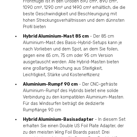
Frontflügel ist in den Größen 690 cm², 890 cm²,
1090 cm², 1290 cm² und 1490 cm² erhältlich, die die
beste Geschwindigkeit und Beschleunigung mit
hohen Streckungsverhältnissen und dem dünnsten
Profil bieten
Hybrid Aluminium-Mast 85 cm
- Der 85 cm
Aluminium-Mast des Basis-Hybrid-Setups kann je
nach Vorlieben und dem Spot, an dem Sie foilen,
gegen eine 65 cm, 75 cm oder 95 cm Version
ausgetauscht werden. Alle Hybrid-Masten bieten
eine großartige Mischung aus Steifigkeit,
Leichtigkeit, Stärke und Kosteneffizienz
Aluminium-Rumpf 90 cm
- Der CNC-gefräste
Aluminium-Rumpf des Hybrids bietet eine solide
Verbindung zu den kompatiblen Aluminium-Masten.
Für das Windsurfen beträgt die dedizierte
Rumpflänge 90 cm
Hybrid Aluminium-Basisadapter
- In diesem Set
erhalten Sie einen Double US Foil Plate Adapter, der
zu den meisten Wing Foil Boards passt. Drei