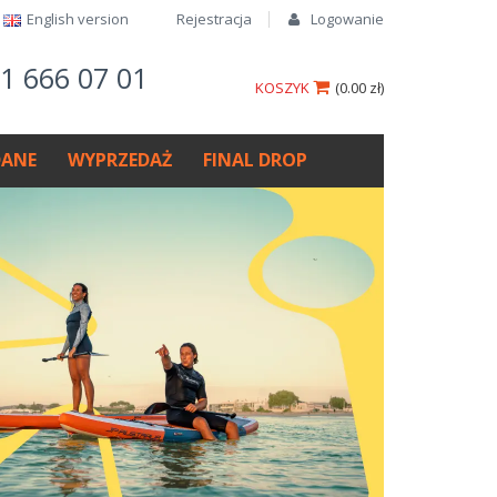
English version​
Rejestracja
Logowanie
61 666 07 01
KOSZYK
(
0.00 zł
)
ANE
WYPRZEDAŻ
FINAL DROP