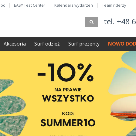
oc
EASY Test Center
Kalendarz wydarzeń
Team riderzy
tel. +48 
Akcesoria
Surf odzież
Surf prezenty
NOWO DOD