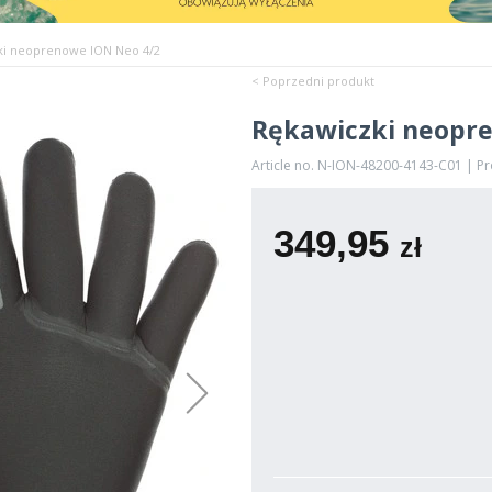
ki neoprenowe ION Neo 4/2
< Poprzedni produkt
Rękawiczki neopr
Article no. N-ION-48200-4143-C01 | P
349,95
zł