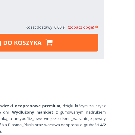
Koszt dostawy: 0.00 zł
(zobacz opcje)
J DO KOSZYKA
awiczki neoprenowe
premium
, dzięki którym zaliczysz
e dni.
Wydłużony mankiet
z gumowanym nadrukiem
nką, a antypoślizgowe wnętrze dłoni gwarantuje pewny
iółka Plasma_Plush oraz warstwa neoprenu o grubości
4/2
m.