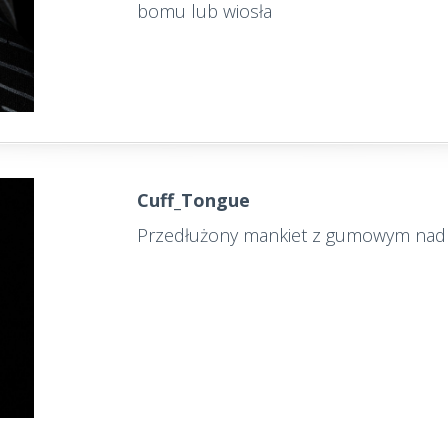
bomu lub wiosła
Cuff_Tongue
Przedłużony mankiet z gumowym nadr