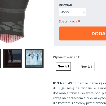
ROZMIAR
Specyfikacja
DODA
Wybierz wariant:
Neo 4/2
Neo 2/1
ION Neo 4/2
to bardzo ciepłe
ręk
dłuuugą sesję na wodzie w zimn
doskonale trzyma rękawice pod pia
chwyt na barze/bomie. Miękka wyśc
dla komfortu i ochrony przed zimne