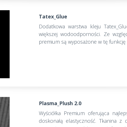
Tatex_Glue
Dodatkowa warstwa kleju Tatex_Gl
większej wodoodporności. Ze wzglę
premium są wyposażone w tę funkcję
Plasma_Plush 2.0
Wyściółka Premium oferująca najleps
doskonałą elastyczność. Tkanina z 