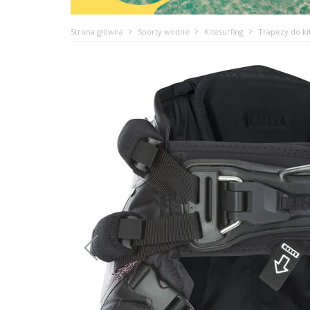
Strona główna
Sporty wodne
Kitesurfing
Trapezy do ki