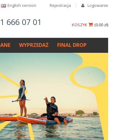
English version​
Rejestracja
Logowanie
61 666 07 01
KOSZYK
(
0.00 zł
)
ANE
WYPRZEDAŻ
FINAL DROP