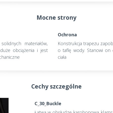
Mocne strony
Ochrona
solidnych materiałów,
Konstrukcja trapezu zapo
duże obciążenia i jest
o taflę wody. Stanowi on
chaniczne
ciała
Cechy szczególne
C_30_Buckle
Łatwa w obsłudze karobonowa klamra 