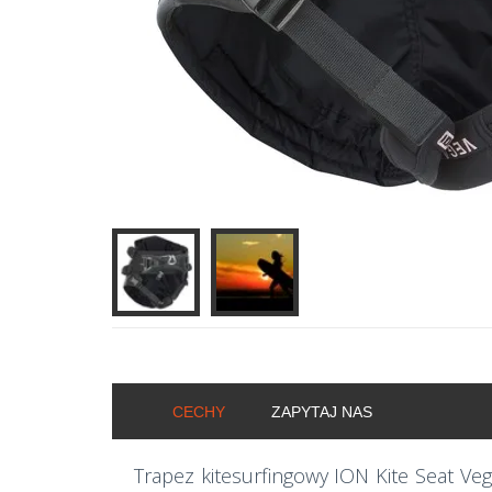
CECHY
ZAPYTAJ NAS
Trapez kitesurfingowy ION Kite Seat Veg