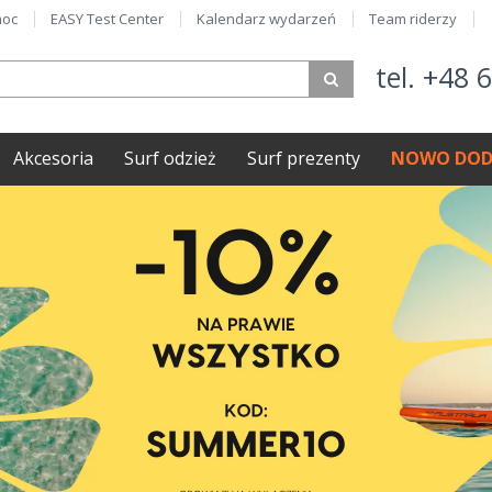
oc
EASY Test Center
Kalendarz wydarzeń
Team riderzy
tel. +48 
Akcesoria
Surf odzież
Surf prezenty
NOWO DOD