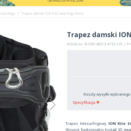
tesurfingu
Trapez damski ION Kite Seat Vega Black
Trapez damski ION
Article no. N-ION-48213-4732-C01 | P
Koszty wysyłki wybranego
Specyfikacja
Trapez kitesurfingowy
ION Kite S
Wysoce funkcjonalny kształt 3D gw