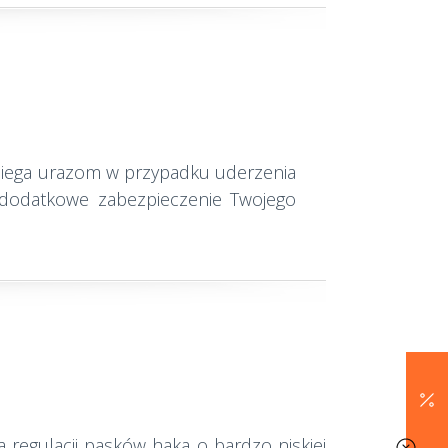
biega urazom w przypadku uderzenia
 dodatkowe zabezpieczenie Twojego
regulacji pasków haka o bardzo niskiej