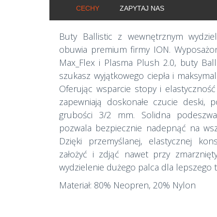
CECHY
ZAPYTAJ NAS
Buty Ballistic z wewnętrznym wydzie
obuwia premium firmy ION. Wyposażone
Max_Flex i Plasma Plush 2.0, buty Ball
szukasz wyjątkowego ciepła i maksymalne
Oferując wsparcie stopy i elastycznoś
zapewniają doskonałe czucie deski,
grubości 3/2 mm. Solidna podeszw
pozwala bezpiecznie nadepnąć na wsz
Dzięki przemyślanej, elastycznej kon
założyć i zdjąć nawet przy zmarznię
wydzielenie dużego palca dla lepszego t
Materiał: 80% Neopren, 20% Nylon