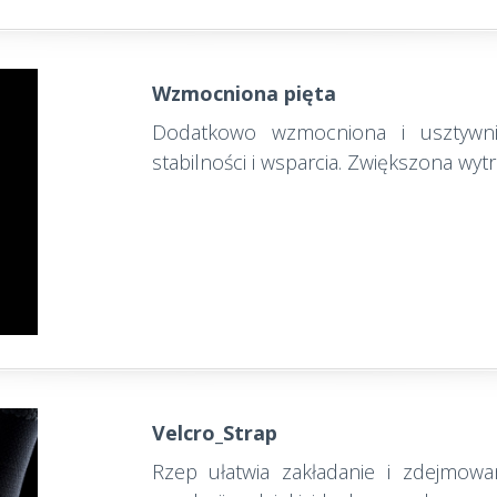
Wzmocniona pięta
Dodatkowo wzmocniona i usztywni
stabilności i wsparcia. Zwiększona w
Velcro_Strap
Rzep ułatwia zakładanie i zdejmow