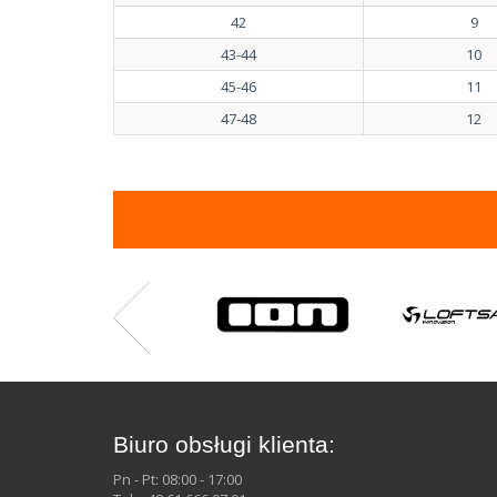
42
9
43-44
10
45-46
11
47-48
12
Biuro obsługi klienta:
Pn - Pt: 08:00 - 17:00