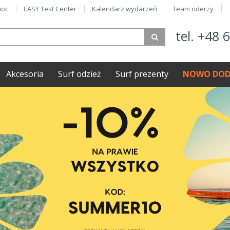
oc
EASY Test Center
Kalendarz wydarzeń
Team riderzy
tel. +48 
Akcesoria
Surf odzież
Surf prezenty
NOWO DOD