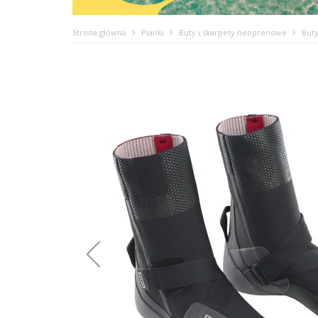
Strona główna
Pianki
Buty i skarpety neoprenowe
Buty