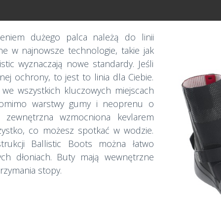
leniem dużego palca należą do linii
 w najnowsze technologie, takie jak
istic wyznaczają nowe standardy. Jeśli
j ochrony, to jest to linia dla Ciebie.
ć we wszystkich kluczowych miejscach
 pomimo warstwy gumy i neoprenu o
a zewnętrzna wzmocniona kevlarem
ystko, co możesz spotkać w wodzie.
strukcji Ballistic Boots można łatwo
tych dłoniach. Buty mają wewnętrzne
rzymania stopy.