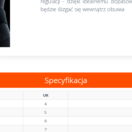
regulacji - dzięki idealnemu dopasow
będzie ślizgać się wewnątrz obuwia
Specyfikacja
UK
4
5
6
7