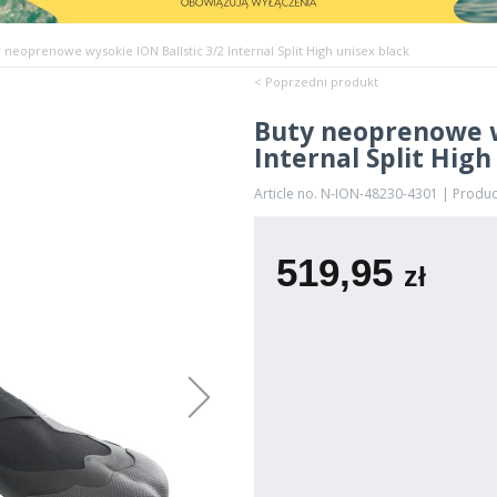
 neoprenowe wysokie ION Ballstic 3/2 Internal Split High unisex black
< Poprzedni produkt
Buty neoprenowe w
Internal Split High
Article no. N-ION-48230-4301 | Produ
519,95
zł