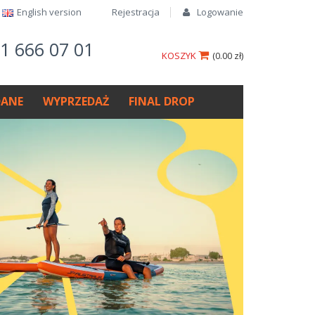
English version​
Rejestracja
Logowanie
61 666 07 01
KOSZYK
(
0.00 zł
)
ANE
WYPRZEDAŻ
FINAL DROP