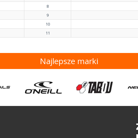
8
9
10
11
Najlepsze marki