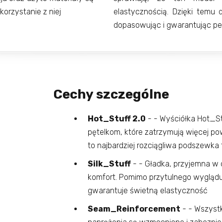
orzystanie z niej
elastycznością. Dzięki temu d
dopasowując i gwarantując p
Cechy szczególne
Hot_Stuff 2.0
- - Wyściółka Hot_Stu
pętelkom, które zatrzymują więcej powi
to najbardziej rozciągliwa podszewka
Silk_Stuff
- - Gładka, przyjemna w
komfort. Pomimo przytulnego wyglądu 
gwarantuje świetną elastyczność
Seam_Reinforcement
- - Wszyst