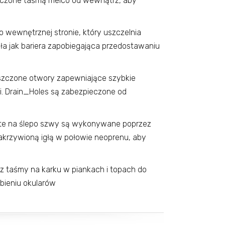
eczone taśmą melco od wewnątrz, aby
 wewnętrznej stronie, który uszczelnia
ła jak bariera zapobiegająca przedostawaniu
eszczone otwory zapewniające szybkie
. Drain_Holes są zabezpieczone od
zyte na ślepo szwy są wykonywane poprzez
zakrzywioną igłą w połowie neoprenu, aby
 z taśmy na karku w piankach i topach do
bieniu okularów