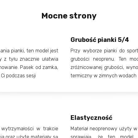
Mocne strony
Grubość pianki 5/4
ania pianki, ten model jest
Przy wyborze pianki do spo
y z tyłu znacznie ułatwia
grubości neoprenu. Ten mo
jmowanie. Pasek od zamka,
zróżnicowanej grubości, wyno
 Ci podczas sesji
termiczny w zimnych wodach 
Elastyczność
 wytrzymałości w trakcie
Materiał neoprenowy użyty w 
a oraz użyte materiały są
sprawiają, że ten model p