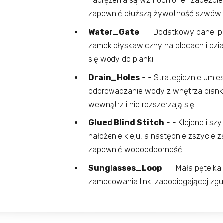
naprężenia są wzmocnione i zabezpi
zapewnić dłuższą żywotność szwów
Water_Gate
- - Dodatkowy panel po
zamek błyskawiczny na plecach i dzia
się wody do pianki
Drain_Holes
- - Strategicznie umi
odprowadzanie wody z wnętrza pianki
wewnątrz i nie rozszerzają się
Glued Blind Stitch
- - Klejone i s
nałożenie kleju, a następnie zszycie 
zapewnić wodoodporność
Sunglasses_Loop
- - Mała pętelka
zamocowania linki zapobiegającej zgu