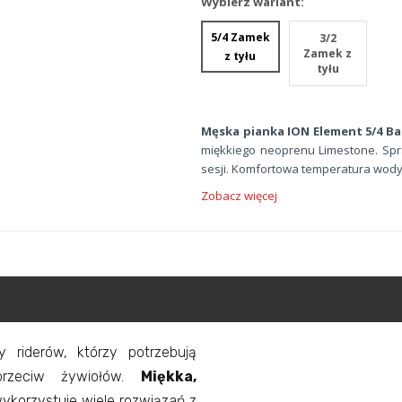
Wybierz wariant:
5/4 Zamek
3/2
Zamek z
z tyłu
tyłu
Męska pianka ION Element 5/4 Ba
miękkiego neoprenu Limestone. Spr
sesji. Komfortowa temperatura wod
Zobacz więcej
 riderów, którzy potrzebują
przeciw żywiołów.
Miękka,
wykorzystuje wiele rozwiązań z