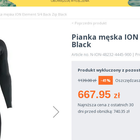
ka męska ION Element 5/4 Back Zip Black
< Poprzedni produkt
Pianka męska ION 
Black
Article no. N-ION-48232-4445-900 | P
Produkt wykluczony z pozost
1139.00 zł
-41%
Oszczędzasz 
667.95
zł
Najniższa cena z ostatnich 30
dni przed obniżką: 740.35
zł