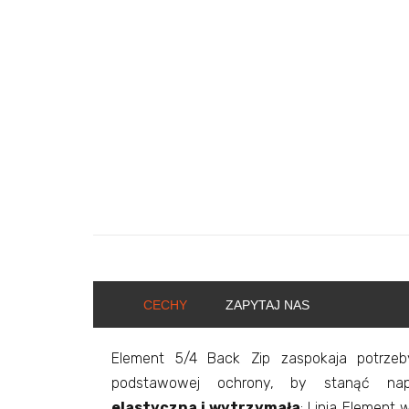
CECHY
ZAPYTAJ NAS
Element 5/4 Back Zip zaspokaja potrzeby
podstawowej ochrony, by stanąć na
elastyczna i wytrzymała
; Linia Element 