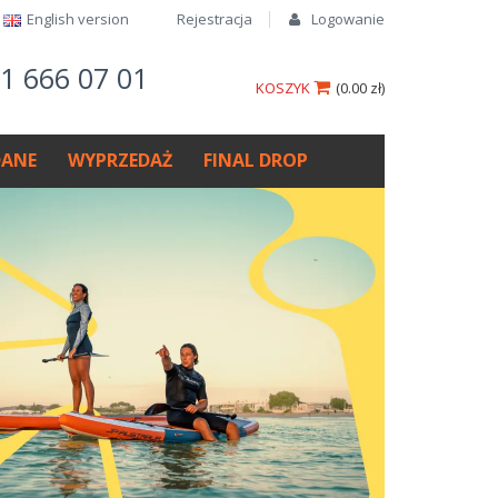
English version​
Rejestracja
Logowanie
61 666 07 01
KOSZYK
(
0.00 zł
)
ANE
WYPRZEDAŻ
FINAL DROP