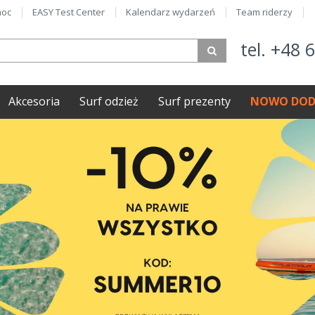
oc
EASY Test Center
Kalendarz wydarzeń
Team riderzy
tel. +48 
Akcesoria
Surf odzież
Surf prezenty
NOWO DOD