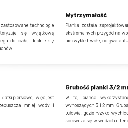
Wytrzymałość
z zastosowane technologie
Pianka została zaprojektow
teryzuje się wyjątkową
ekstremalnych przygód na wod
ega do ciała, idealnie się
niezwykle trwałe, co gwarantuj
ruchów
Grubość pianki 3/2 
klatki piersiowej, więc jest
W tej piance wykorzystan
rzepuszcza mniej wody i
wynoszących 3 i 2 mm. Grubsz
tułowia, gdzie ryzyko wychło
sprawdza się w wodach o tem