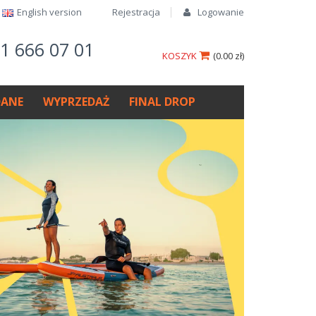
English version​
Rejestracja
Logowanie
61 666 07 01
KOSZYK
(
0.00 zł
)
ANE
WYPRZEDAŻ
FINAL DROP