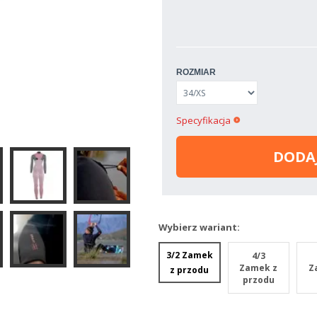
ROZMIAR
Specyfikacja
DODA
Wybierz wariant:
3/2 Zamek
4/3
Zamek z
Z
z przodu
przodu