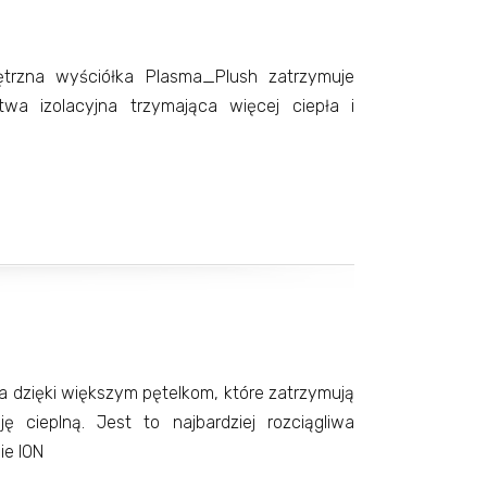
ętrzna wyściółka Plasma_Plush zatrzymuje
twa izolacyjna trzymająca więcej ciepła i
ka dzięki większym pętelkom, które zatrzymują
ję cieplną. Jest to najbardziej rozciągliwa
e ION