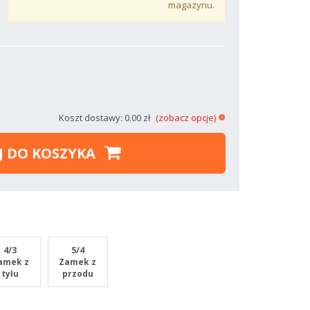
magazynu.
Koszt dostawy: 0.00 zł
(zobacz opcje)
J DO KOSZYKA
4/3
5/4
amek z
Zamek z
tyłu
przodu