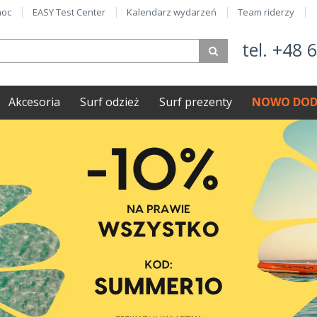
oc
EASY Test Center
Kalendarz wydarzeń
Team riderzy
tel. +48 
Akcesoria
Surf odzież
Surf prezenty
NOWO DOD