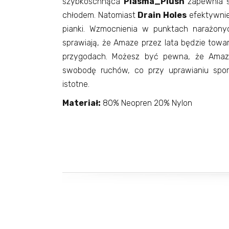
szybkoschnąca
Plasma_Plush
zapewnia św
chłodem. Natomiast
Drain Holes
efektywni
pianki. Wzmocnienia w punktach narażony
sprawiają, że Amaze przez lata będzie tow
przygodach. Możesz być pewna, że Amaz
swobodę ruchów, co przy uprawianiu spo
istotne.
Materiał:
80% Neopren 20% Nylon