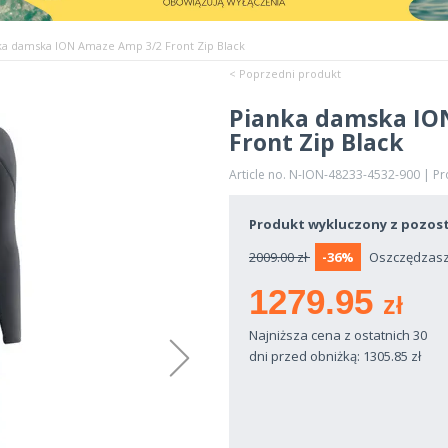
ka damska ION Amaze Amp 3/2 Front Zip Black
< Poprzedni produkt
Pianka damska IO
Front Zip Black
Article no. N-ION-48233-4532-900 | P
Produkt wykluczony z pozost
2009.00 zł
-36%
Oszczędzasz 
1279.95
zł
Najniższa cena z ostatnich 30
dni przed obniżką: 1305.85
zł