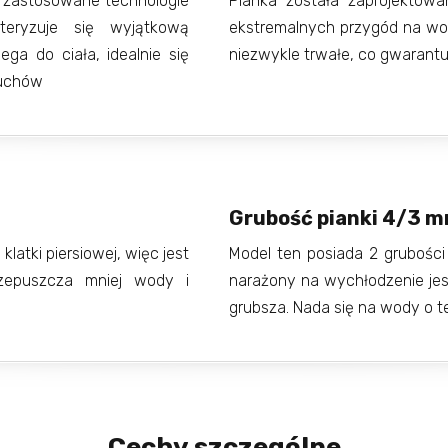
z zastosowane technologie
Pianka została zaprojektow
teryzuje się wyjątkową
ekstremalnych przygód na wod
ega do ciała, idealnie się
niezwykle trwałe, co gwarantuj
ruchów
Grubość pianki 4/3 
klatki piersiowej, więc jest
Model ten posiada 2 grubości
rzepuszcza mniej wody i
narażony na wychłodzenie jest
grubsza. Nada się na wody o 
Cechy szczególne