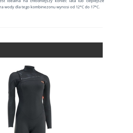
st idealna na chłodniejszy koniec lata lub cieplejsze
ra wody dla tego kombinezonu wynosi od 12°C do 17°C.