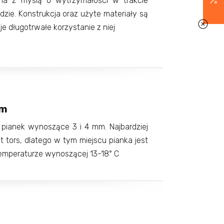
ana z myślą o wytrzymałości w trakcie
zie. Konstrukcja oraz użyte materiały są
e długotrwałe korzystanie z niej
mm
 pianek wynoszące 3 i 4 mm. Najbardziej
 tors, dlatego w tym miejscu pianka jest
temperaturze wynoszącej 13-18° C