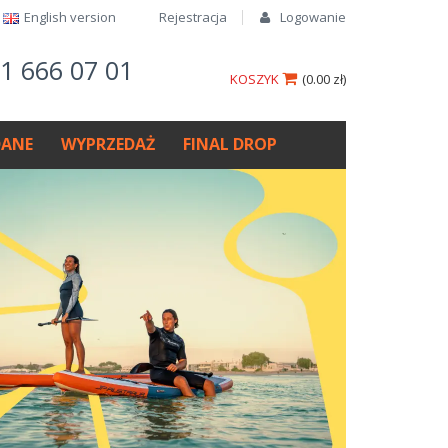
English version​
Rejestracja
Logowanie
61 666 07 01
KOSZYK
(
0.00 zł
)
ANE
WYPRZEDAŻ
FINAL DROP