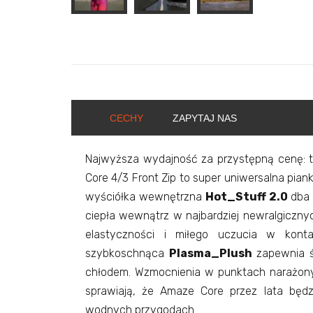
CECHY
ZAPYTAJ NAS
Najwyższa wydajność za przystępną cenę: t
Core 4/3 Front Zip to super uniwersalna pianka
wyściółka wewnętrzna
Hot_Stuff 2.0
dba 
ciepła wewnątrz w najbardziej newralgiczn
elastyczności i miłego uczucia w kont
szybkoschnąca
Plasma_Plush
zapewnia ś
chłodem. Wzmocnienia w punktach narażony
sprawiają, że Amaze Core przez lata będ
wodnych przygodach.