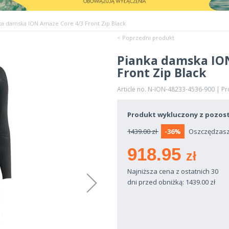
ka damska ION Amaze Core 4/3 Front Zip Black
< Poprzedni produkt
Pianka damska IO
Front Zip Black
Article no. N-ION-48233-4536-900 | P
Produkt wykluczony z pozost
1439.00 zł
-36%
Oszczędzasz 
918.95
zł
Najniższa cena z ostatnich 30
dni przed obniżką: 1439.00
zł