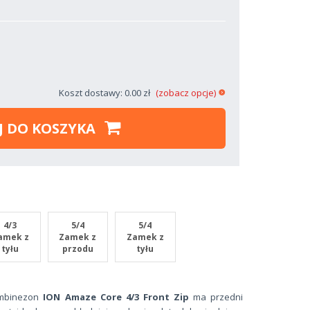
Koszt dostawy: 0.00 zł
(zobacz opcje)
J DO KOSZYKA
4/3
5/4
5/4
amek z
Zamek z
Zamek z
tyłu
przodu
tyłu
ombinezon
ION Amaze Core 4/3 Front Zip
ma przedni