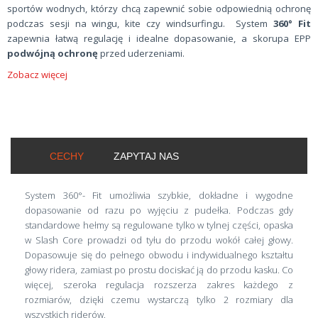
sportów wodnych, którzy chcą zapewnić sobie odpowiednią ochronę
podczas sesji na wingu, kite czy windsurfingu. System
360° Fit
zapewnia łatwą regulację i idealne dopasowanie, a skorupa EPP
podwójną ochronę
przed uderzeniami.
Zobacz więcej
CECHY
ZAPYTAJ NAS
System 360°- Fit umożliwia szybkie, dokładne i wygodne
dopasowanie od razu po wyjęciu z pudełka. Podczas gdy
standardowe hełmy są regulowane tylko w tylnej części, opaska
w Slash Core prowadzi od tyłu do przodu wokół całej głowy.
Dopasowuje się do pełnego obwodu i indywidualnego kształtu
głowy ridera, zamiast po prostu dociskać ją do przodu kasku. Co
więcej, szeroka regulacja rozszerza zakres każdego z
rozmiarów, dzięki czemu wystarczą tylko 2 rozmiary dla
wszystkich riderów.