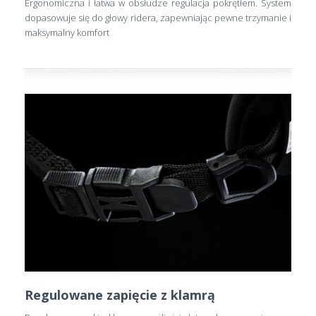
Ergonomiczna i łatwa w obsłudze regulacja pokrętłem. System
dopasowuje się do głowy ridera, zapewniając pewne trzymanie i
maksymalny komfort
Regulowane zapięcie z klamrą