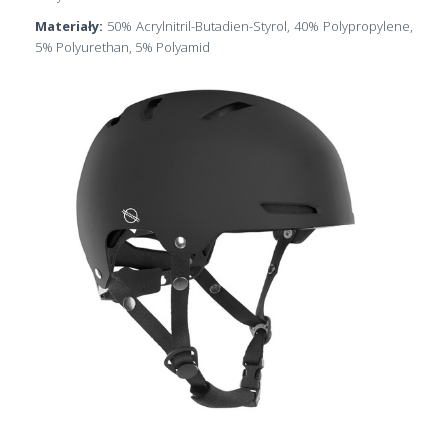
Materiały:
50% Acrylnitril-Butadien-Styrol, 40% Polypropylene,
5% Polyurethan, 5% Polyamid