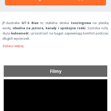
JP-Australia
GT-S Biax
to stabilna deska
touringowa
na płaską
wodę,
idealna na jeziora, kanały i spokojne rzeki
. Szeroka rufa,
duża
ładowność
i przestrzeń na bagaż zapewniają komfort podczas
długich wycieczek.
Zobacz więcej
Filmy
ShortText: