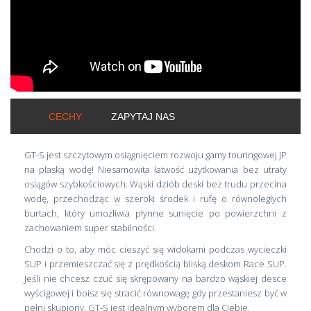
CECHY
ZAPYTAJ NAS
GT-S jest szczytowym osiągnięciem rozwoju gamy touringowej JP
na płaską wodę! Niesamowita łatwość użytkowania bez utraty
osiągów szybkościowych. Wąski dziób deski bez trudu przecina
wodę, przechodząc w szeroki środek i rufę o równoległych
burtach, który umożliwia płynne sunięcie po powierzchni z
zachowaniem super stabilności.
Chodzi o to, aby móc cieszyć się widokami podczas wycieczki
SUP i przemieszczać się z prędkością bliską deskom Race SUP.
Jeśli nie chcesz czuć się skrępowany na bardzo wąskiej desce
wyścigowej i boisz się stracić równowagę gdy przestaniesz być w
pełni skupiony, GT-S jest idealnym wyborem dla Ciebie.