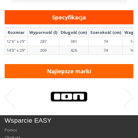
Specyfikacja
Rozmiar
Wyporność (l)
Długość (cm)
Szerokość (cm)
Waga 
12'6'' x 29''
287
381
74
14.6
14'0'' x 29''
309
426
74
16.0
Najlepsze marki
Wsparcie EASY
Pomoc
Obsługa