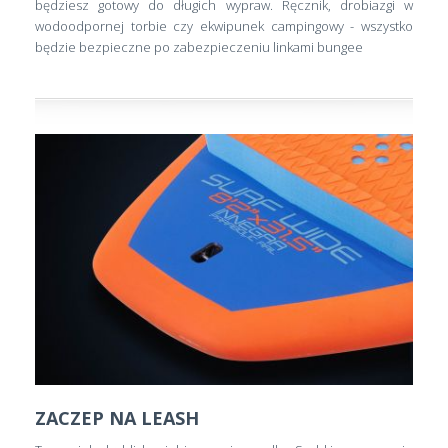
będziesz gotowy do długich wypraw. Ręcznik, drobiazgi w
wodoodpornej torbie czy ekwipunek campingowy - wszystko
będzie bezpieczne po zabezpieczeniu linkami bungee
ZACZEP NA LEASH