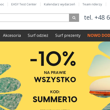
oc
EASY Test Center
Kalendarz wydarzeń
Team riderzy
tel. +48 
Akcesoria
Surf odzież
Surf prezenty
NOWO DOD