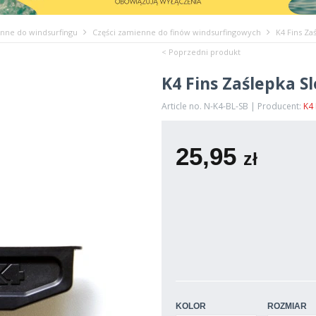
enne do windsurfingu
Części zamienne do finów windsurfingowych
K4 Fins Zaś
< Poprzedni produkt
K4 Fins Zaślepka Sl
Article no. N-K4-BL-SB | Producent:
K4 
25,95
zł
KOLOR
ROZMIAR