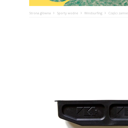
Strona główna
Sporty wodne
Windsurfing
Części zami