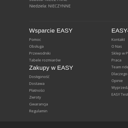
Niedziela: NIECZYNNE
Wsparcie EASY
EASY-
Pomoc
Kontakt
Obsługa
O Nas
Przewodniki
Sklep w 
Tabele rozmiarów
Praca
Zakupy w EASY
Team rid
Dlaczego
Dostępność
Opinie
Dostawa
Wyprzeda
Płatności
EASY Test
Zwroty
Gwarancja
Regulamin