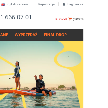
English version​
Rejestracja
Logowanie
61 666 07 01
KOSZYK
(
0.00 zł
)
ANE
WYPRZEDAŻ
FINAL DROP