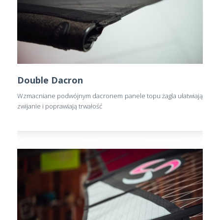
Double Dacron
Wzmacniane podwójnym dacronem panele topu żagla ułatwiają
zwijanie i poprawiają trwałość