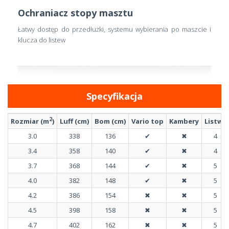
Ochraniacz stopy masztu
Łatwy dostęp do przedłużki, systemu wybierania po maszcie i
klucza do listew
Specyfikacja
2
Rozmiar (m
)
Luff (cm)
Bom (cm)
Vario top
Kambery
Listwy
3.0
338
136
✔
✖
4
3.4
358
140
✔
✖
4
3.7
368
144
✔
✖
5
4.0
382
148
✔
✖
5
4.2
386
154
✖
✖
5
4.5
398
158
✖
✖
5
4.7
402
162
✖
✖
5