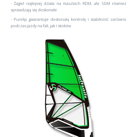
- Żagiel najlepiej działa na masztach RDM, ale SDM również
sprawdzają się doskonale
- Purelip gwarantuje doskonałą kontrolę i stabilność zarówno
podczas jazdy na fali, jak i skoków