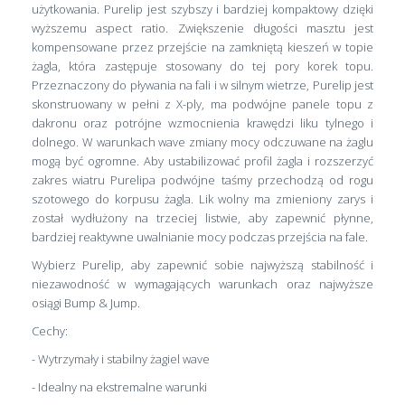
użytkowania. Purelip jest szybszy i bardziej kompaktowy dzięki
wyższemu aspect ratio. Zwiększenie długości masztu jest
kompensowane przez przejście na zamkniętą kieszeń w topie
żagla, która zastępuje stosowany do tej pory korek topu.
Przeznaczony do pływania na fali i w silnym wietrze, Purelip jest
skonstruowany w pełni z X-ply, ma podwójne panele topu z
dakronu oraz potrójne wzmocnienia krawędzi liku tylnego i
dolnego. W warunkach wave zmiany mocy odczuwane na żaglu
mogą być ogromne. Aby ustabilizować profil żagla i rozszerzyć
zakres wiatru Purelipa podwójne taśmy przechodzą od rogu
szotowego do korpusu żagla. Lik wolny ma zmieniony zarys i
został wydłużony na trzeciej listwie, aby zapewnić płynne,
bardziej reaktywne uwalnianie mocy podczas przejścia na fale.
Wybierz Purelip, aby zapewnić sobie najwyższą stabilność i
niezawodność w wymagających warunkach oraz najwyższe
osiągi Bump & Jump.
Cechy:
- Wytrzymały i stabilny żagiel wave
- Idealny na ekstremalne warunki