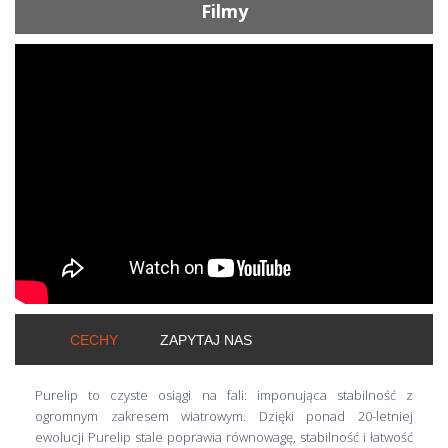
Filmy
ShortText:
CECHY
ZAPYTAJ NAS
Purelip to czyste osiągi na fali: imponująca stabilność z
ogromnym zakresem wiatrowym. Dzięki ponad 20-letniej
ewolucji Purelip stale poprawia równowagę, stabilność i łatwość