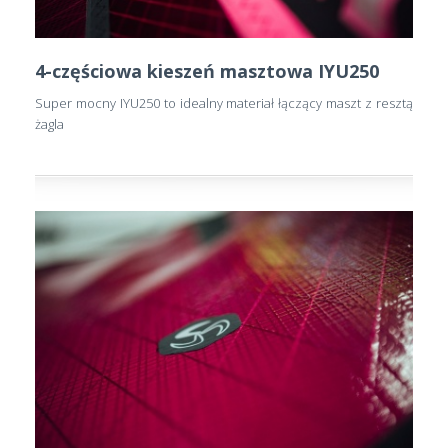
4-częściowa kieszeń masztowa IYU250
Super mocny IYU250 to idealny materiał łączący maszt z resztą
żagla