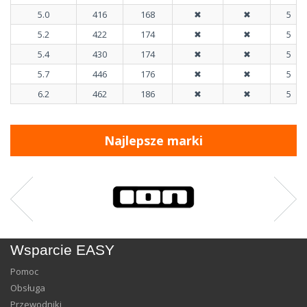
5.0
416
168
✖
✖
5
5.2
422
174
✖
✖
5
5.4
430
174
✖
✖
5
5.7
446
176
✖
✖
5
6.2
462
186
✖
✖
5
Najlepsze marki
Wsparcie EASY
Pomoc
Obsługa
Przewodniki