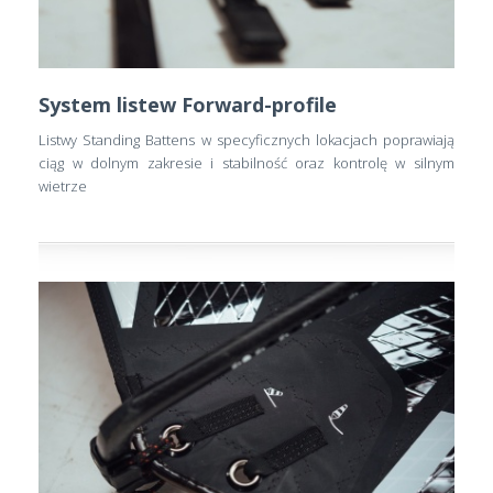
System listew Forward-profile
Listwy Standing Battens w specyficznych lokacjach poprawiają
ciąg w dolnym zakresie i stabilność oraz kontrolę w silnym
wietrze