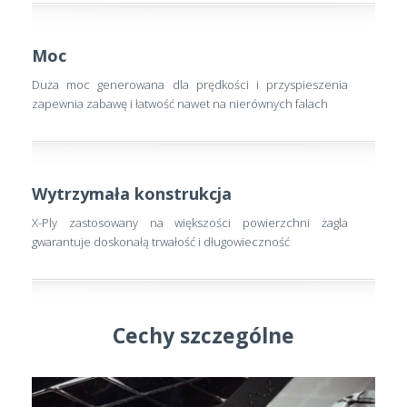
Moc
Duża moc generowana dla prędkości i przyspieszenia
zapewnia zabawę i łatwość nawet na nierównych falach
Wytrzymała konstrukcja
X-Ply zastosowany na większości powierzchni żagla
gwarantuje doskonałą trwałość i długowieczność
Cechy szczególne