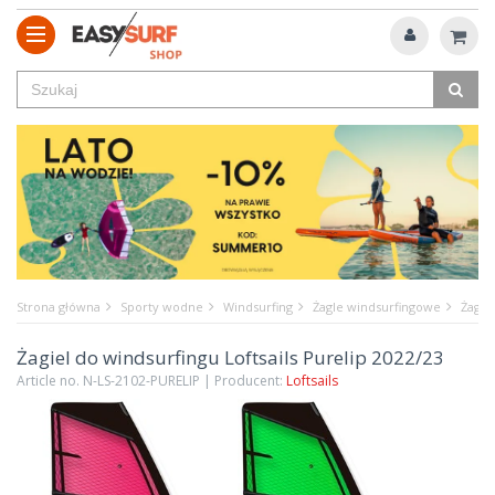
Strona główna
Sporty wodne
Windsurfing
Żagle windsurfingowe
Żagie
Żagiel do windsurfingu Loftsails Purelip 2022/23
Article no. N-LS-2102-PURELIP | Producent:
Loftsails