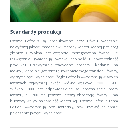
Standardy produkcji
Maszty Loftsails są produkowane przy użyciu wyłącznie
najwyższej jakości materiałów i metody konstrukcyjnej pre-preg
(tkanina z włókna jest wstępnie impregnowana żywicą). Te
rozwiązania gwarantują wysoką spójność i powtarzalność
produkcji. Przewyższają tradycyjne procesy układania "na
mokro", które nie gwarantują równomiernego transferu żywicy,
wytrzymałości i wydajności. Żagle Loftsails wykorzystują w swoich
masztach najwyższej jakości włókna węglowe T800 i T700.
Włókno T800 jest odpowiedzialne za optymalizacje pracy
masztu, a T700 ma jeszcze lepszą absorpcję żywicy i ma
kluczowy wpływ na trwałość konstrukcji. Maszty Loftsails Team
Edition wykorzystują oba materiały, aby uzyskać najlepsze
połączenie jakości i wydajności.