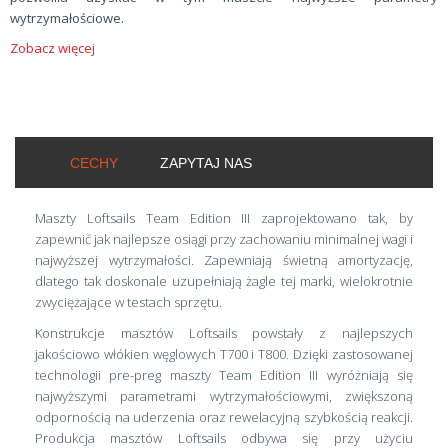
wytrzymałościowe.
Zobacz więcej
CECHY
ZAPYTAJ NAS
Maszty Loftsails Team Edition III zaprojektowano tak, by
zapewnić jak najlepsze osiągi przy zachowaniu minimalnej wagi i
najwyższej wytrzymałości. Zapewniają świetną amortyzację,
dlatego tak doskonale uzupełniają żagle tej marki, wielokrotnie
zwyciężające w testach sprzętu.
Konstrukcje masztów Loftsails powstały z najlepszych
jakościowo włókien węglowych T700 i T800. Dzięki zastosowanej
technologii pre-preg maszty Team Edition III wyróżniają się
najwyższymi parametrami wytrzymałościowymi, zwiększoną
odpornością na uderzenia oraz rewelacyjną szybkością reakcji.
Produkcja masztów Loftsails odbywa się przy użyciu