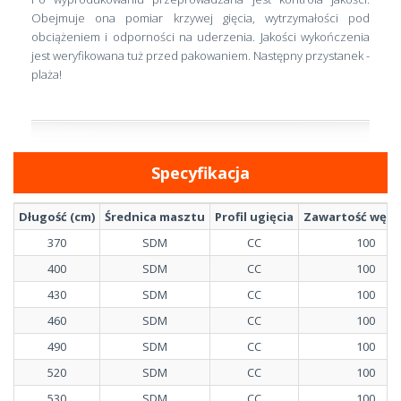
Obejmuje ona pomiar krzywej gięcia, wytrzymałości pod
obciążeniem i odporności na uderzenia. Jakości wykończenia
jest weryfikowana tuż przed pakowaniem. Następny przystanek -
plaża!
Specyfikacja
Długość (cm)
Średnica masztu
Profil ugięcia
Zawartość węgl
370
SDM
CC
100
400
SDM
CC
100
430
SDM
CC
100
460
SDM
CC
100
490
SDM
CC
100
520
SDM
CC
100
530
SDM
CC
100