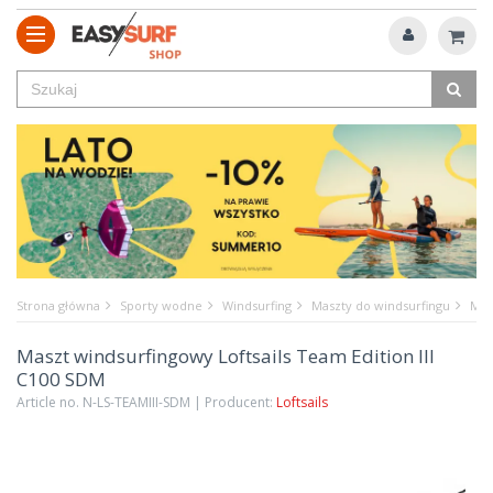
Strona główna
Sporty wodne
Windsurfing
Maszty do windsurfingu
Mas
Maszt windsurfingowy Loftsails Team Edition III
C100 SDM
Article no. N-LS-TEAMIII-SDM | Producent:
Loftsails