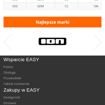
550
SDM
CC
100
Najlepsze marki
Wsparcie EASY
Pomoc
Obsługa
Przewodniki
Tabele rozmiarów
Zakupy w EASY
Dostępność
Dostawa