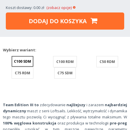
Koszt dostawy: 0.00 zł
(zobacz opcje)
DODAJ DO KOSZYKA
Wybierz wariant:
C100 SDM
C100 RDM
C50 RDM
C75 RDM
C75 SDM
Team Edition III to
zdecydowanie
najlżejszy
i zarazem
najbardziej
dynamiczny
maszt z serii Loftsails
.
Lekkość, wytrzymałość i dynamika
tego masztu pozwolą Ci wyciągnąć z pływania totalne maksimum. W
100% węglowa konstrukcja
oraz produkcja w technologii
pre-preg
pozwoliła uzyskać w tym maszcie najwyższe parametry