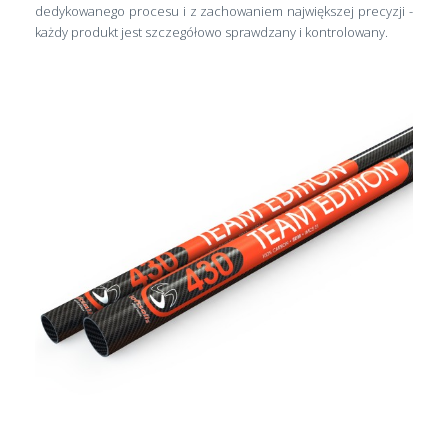
dedykowanego procesu i z zachowaniem największej precyzji -
każdy produkt jest szczegółowo sprawdzany i kontrolowany.