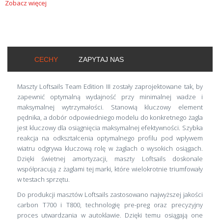
Zobacz więcej
CECHY
ZAPYTAJ NAS
Maszty Loftsails Team Edition III zostały zaprojektowane tak, by
zapewnić optymalną wydajność przy minimalnej wadze i
maksymalnej wytrzymałości. Stanowią kluczowy element
pędnika, a dobór odpowiedniego modelu do konkretnego żagla
jest kluczowy dla osiągnięcia maksymalnej efektywności. Szybka
reakcja na odkształcenia optymalnego profilu pod wpływem
wiatru odgrywa kluczową rolę w żaglach o wysokich osiągach.
Dzięki świetnej amortyzacji, maszty Loftsails doskonale
współpracują z żaglami tej marki, które wielokrotnie triumfowały
w testach sprzętu.
Do produkcji masztów Loftsails zastosowano najwyższej jakości
carbon T700 i T800, technologię pre-preg oraz precyzyjny
proces utwardzania w autoklawie. Dzięki temu osiągają one