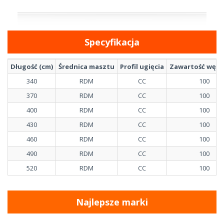
Specyfikacja
Długość (cm)
Średnica masztu
Profil ugięcia
Zawartość węgl
340
RDM
CC
100
370
RDM
CC
100
400
RDM
CC
100
430
RDM
CC
100
460
RDM
CC
100
490
RDM
CC
100
520
RDM
CC
100
Najlepsze marki