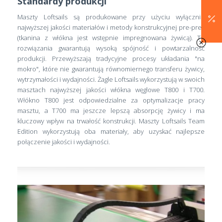
Standardy produkcji
Maszty Loftsails są produkowane przy użyciu wyłącznie
najwyższej jakości materiałów i metody konstrukcyjnej pre-preg
(tkanina z włókna jest wstępnie impregnowana żywicą). Te
rozwiązania gwarantują wysoką spójność i powtarzalność
produkcji. Przewyższają tradycyjne procesy układania "na
mokro", które nie gwarantują równomiernego transferu żywicy,
wytrzymałości i wydajności. Żagle Loftsails wykorzystują w swoich
masztach najwyższej jakości włókna węglowe T800 i T700.
Włókno T800 jest odpowiedzialne za optymalizacje pracy
masztu, a T700 ma jeszcze lepszą absorpcję żywicy i ma
kluczowy wpływ na trwałość konstrukcji. Maszty Loftsails Team
Edition wykorzystują oba materiały, aby uzyskać najlepsze
połączenie jakości i wydajności.