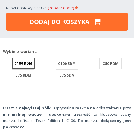
Koszt dostawy: 0.00 zł
(zobacz opcje)
DODAJ DO KOSZYKA
Wybierz wariant:
C100 RDM
C100 SDM
C50 RDM
C75 RDM
C75 SDM
Maszt z
najwyższej półki
. Optymalna reakcja na odkształcenia przy
minimalnej wadze
i
doskonała trwałość
to kluczowe cechy
masztu Loftsails Team Edition III C100. Do masztu
dołączony jest
pokrowiec
.