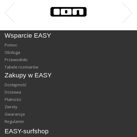
Wsparcie EASY
Pomoc
Obsługa
Przewodniki
Tabele rozmiarów
Zakupy w EASY
Dostępność
Dostawa
Płatności
Zwroty
Gwarancja
Regulamin
EASY-surfshop