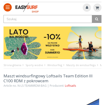
Strona główna
Sporty wodne
Windsurfing
Maszty do windsurfingu
Mas
Maszt windsurfingowy Loftsails Team Edition III
C100 RDM z pokrowcem
Article no. N-LS-TEAMIIIRDM-BAG | Producent:
Loftsails