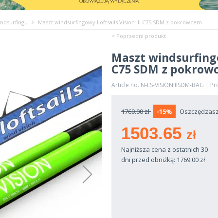
ndsurfingu
Maszt windsurfingowy Loftsails Vision III C75 SDM z pokrowcem
< Poprzedni produkt
Maszt windsurfingow
C75 SDM z pokrow
Article no. N-LS-VISIONIIISDM-BAG | P
1769.00 zł
-15%
Oszczędzasz 
1503.65
zł
Najniższa cena z ostatnich 30
dni przed obniżką: 1769.00
zł