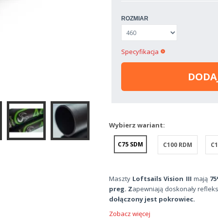
ROZMIAR
Specyfikacja
DODA
Wybierz wariant:
C75 SDM
C100 RDM
C1
Maszty
Loftsails Vision III
mają
7
preg. Z
apewniają doskonały refleks
dołączony jest pokrowiec.
Zobacz więcej