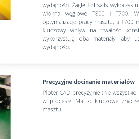
wydajności. Żagle Loftsails wykorzyst
włókna węglowe T800 i T700. Wł
optymalizacje pracy masztu, a T700 m
kluczowy wpływ na trwałość konstr
wykorzystują oba materiały, aby uz
wydajności.
Precyzyjne docinanie materiałów
Ploter CAD precyzyjnie tnie wszystki
w procesie. Ma to kluczowe znaczen
masztu.