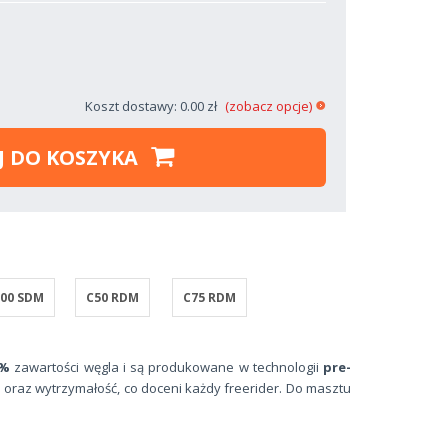
Koszt dostawy: 0.00 zł
(zobacz opcje)
J DO KOSZYKA
00 SDM
C50 RDM
C75 RDM
5%
zawartości węgla i są produkowane w technologii
pre-
 oraz wytrzymałość, co doceni każdy freerider. Do masztu