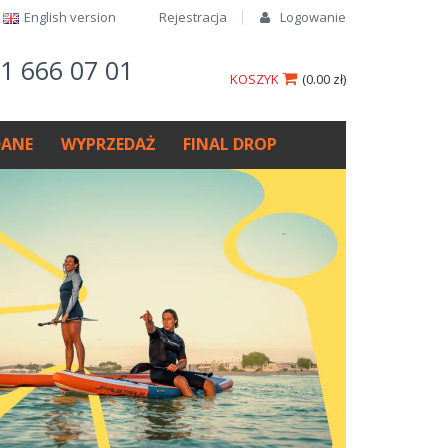
English version​
Rejestracja
Logowanie
61 666 07 01
KOSZYK
(
0.00 zł
)
ANE
WYPRZEDAŻ
FINAL DROP