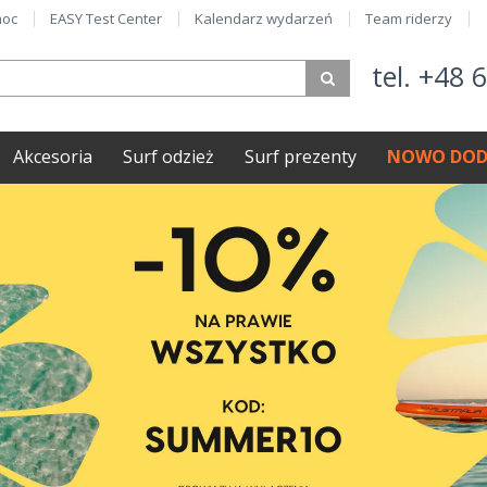
oc
EASY Test Center
Kalendarz wydarzeń
Team riderzy
tel. +48 
Akcesoria
Surf odzież
Surf prezenty
NOWO DOD