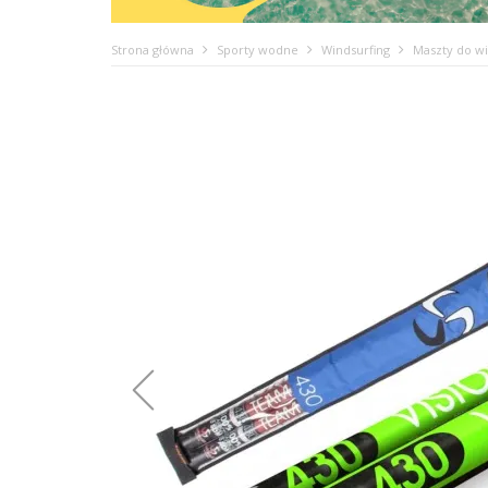
Strona główna
Sporty wodne
Windsurfing
Maszty do wi