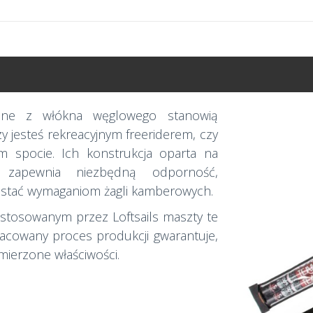
nane z włókna węglowego stanowią
y jesteś rekreacyjnym freeriderem, czy
m spocie. Ich konstrukcja oparta na
g zapewnia niezbędną odporność,
rostać wymaganiom żagli kamberowych.
stosowanym przez Loftsails maszty te
racowany proces produkcji gwarantuje,
ierzone właściwości.